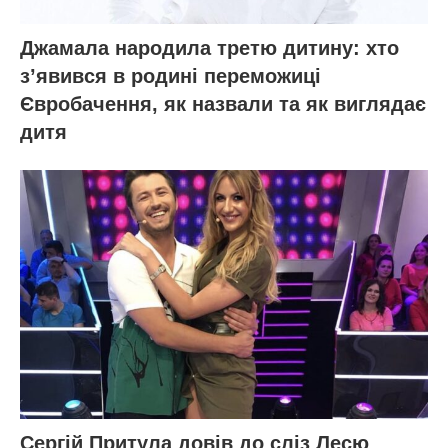
Джамала народила третю дитину: хто
зʼявився в родині переможиці
Євробачення, як назвали та як виглядає
дитя
Сергій Притула довів до сліз Лесю