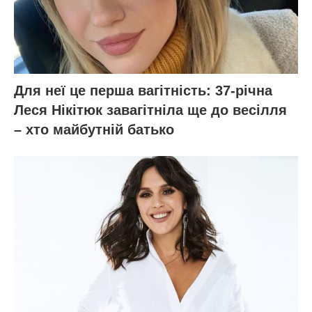
Для неї це перша вагітність: 37-річна
Леся Нікітюк завагітніла ще до весілля
– хто майбутній батько