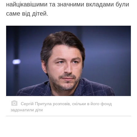
найцікавішими та значними вкладами були
саме від дітей.
Сергій Притула розповів, скільки в його фонд
задонатили діти