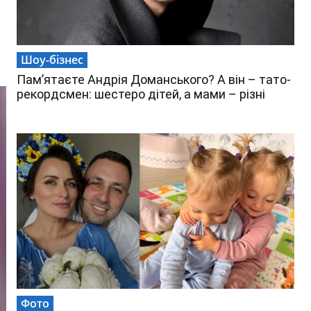
Шоу-бізнес
Пам’ятаєте Андрія Доманського? А він – тато-
рекордсмен: шестеро дітей, а мами – різні
Фото