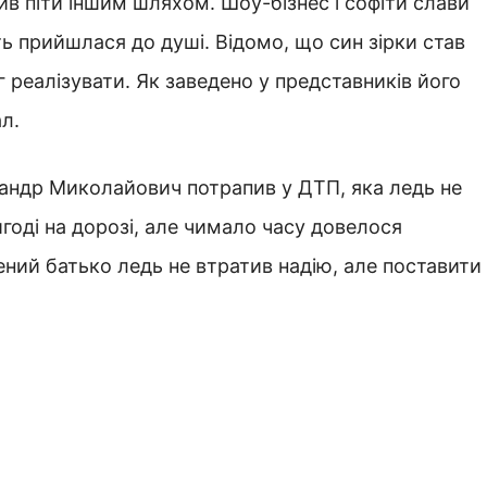
ив піти іншим шляхом. Шоу-бізнес і софіти слави
ть прийшлася до душі. Відомо, що син зірки став
 реалізувати. Як заведено у представників його
л.
сандр Миколайович потрапив у ДТП, яка ледь не
годі на дорозі, але чимало часу довелося
ний батько ледь не втратив надію, але поставити