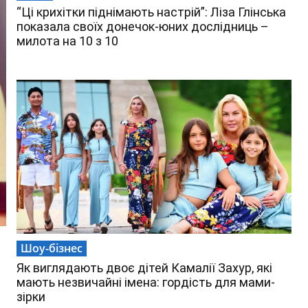
“Ці крихітки піднімають настрій”: Ліза Глінська
показала своїх донечок-юних дослідниць –
милота на 10 з 10
Шоу-бізнес
Як виглядають двоє дітей Камалії Захур, які
мають незвичайні імена: гордість для мами-
зірки