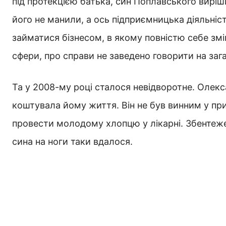
під протекцією батька, син Поплавського виріш
його не манили, а ось підприємницька діяльніс
займатися бізнесом, в якому повністю себе зміг
сфери, про справи не заведено говорити на зага
Та у 2008-му році сталося невідворотне. Олек
коштувала йому життя. Він не був винним у при
провести молодому хлопцю у лікарні. Збентеже
сина на ноги таки вдалося.