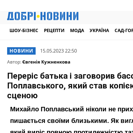
ШОУ-БІЗНЕС
РЕЦЕПТИ
МОДА
УКРАЇНА
САД-ГО
НОВИНИ
15.05.2023 22:50
Автор:
Євгенія Кужненкова
Переріс батька і заговорив бас
Поплавського, який став копією
сценою
Михайло Поплавський ніколи не прих
пишається своїми близькими. Як виг
який виріс повною протилежністю та