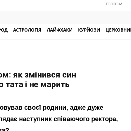
ГОЛОВНА
РОД
АСТРОЛОГІЯ
ЛАЙФХАКИ
КУРЙОЗИ
ЦЕРКОВНИЙ
ом: як змінився син
 тата і не марить
овував своєї родини, адже дуже
лядає наступник співаючого ректора,
та?