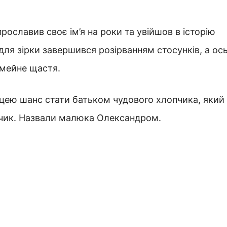
ославив своє ім’я на роки та увійшов в історію
ля зірки завершився розірванням стосунків, а ос
імейне щастя.
цею шанс стати батьком чудового хлопчика, який
явчик. Назвали малюка Олександром.