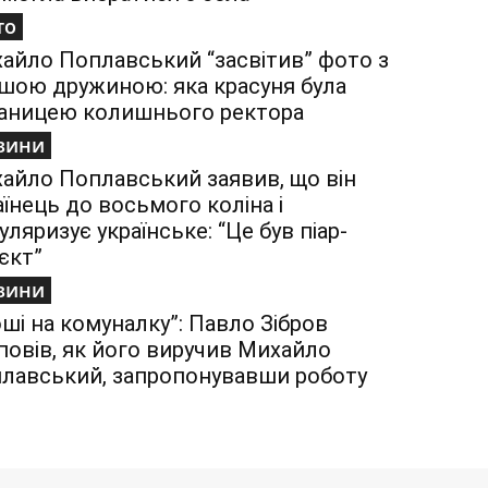
то
айло Поплавський “засвітив” фото з
шою дружиною: яка красуня була
аницею колишнього ректора
вини
айло Поплавський заявив, що він
аїнець до восьмого коліна і
уляризує українське: “Це був піар-
єкт”
вини
оші на комуналку”: Павло Зібров
повів, як його виручив Михайло
лавський, запропонувавши роботу