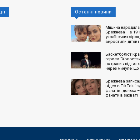
ції
Останні новини
Мішина народила 
Брежнєва – в 19: і
українських зірок,
виростили дітей і
Баскетболіст Кра
героєм “Холостяк
потрапив під вог
через минуле: що
Брежнєва записа
відео в TikTok і 
фанатів: донька – 
фанати в захваті