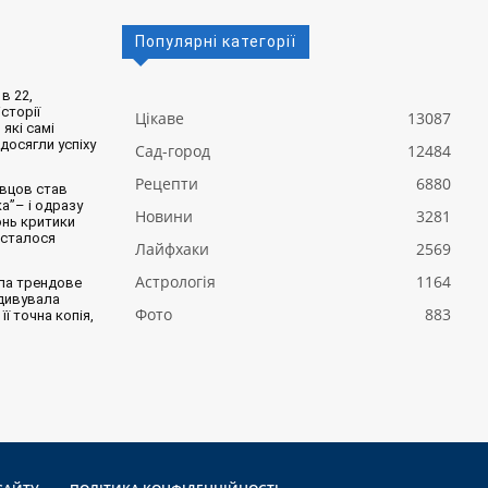
Популярні категорії
в 22,
сторії
Цікаве
13087
 які самі
 досягли успіху
Сад-город
12484
Рецепти
6880
вцов став
а”– і одразу
Новини
3281
онь критики
 сталося
Лайфхаки
2569
Астрологія
1164
ла трендове
здивувала
Фото
883
її точна копія,