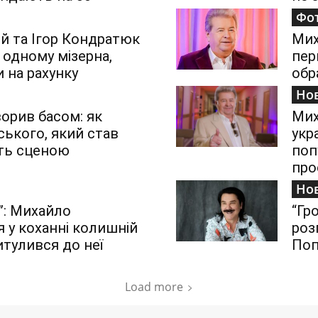
Фо
 та Ігор Кондратюк
Мих
 одному мізерна,
пер
и на рахунку
обр
Но
ворив басом: як
Мих
ького, який став
укр
ить сценою
поп
про
Но
”: Михайло
“Гр
 у коханні колишній
роз
итулився до неї
Поп
Load more