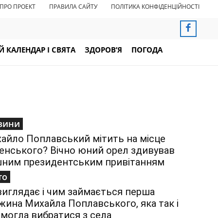
ПРО ПРОЕКТ
ПРАВИЛА САЙТУ
ПОЛІТИКА КОНФІДЕНЦІЙНОСТІ
 КАЛЕНДАР І СВЯТА
ЗДОРОВ’Я
ПОГОДА
вини
айло Поплавський мітить на місце
енського? Вічно юний орел здивував
ним президентським привітанням
то
виглядає і чим займається перша
жина Михайла Поплавського, яка так і
змогла вибратися з села