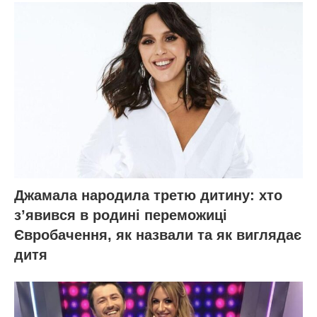
Джамала народила третю дитину: хто
зʼявився в родині переможиці
Євробачення, як назвали та як виглядає
дитя