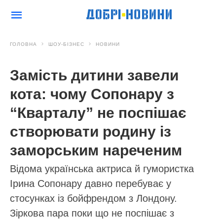
ГОЛОВНА
ШОУ-БІЗНЕС
НОВИНИ
Замість дитини завели
кота: чому Сопонару з
“Кварталу” не поспішає
створювати родину із
заморським нареченим
Відома українська актриса й гумористка
Ірина Сопонару давно перебуває у
стосунках із бойфрендом з Лондону.
Зіркова пара поки що не поспішає з