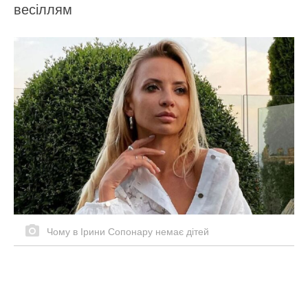
весіллям
Чому в Ірини Сопонару немає дітей