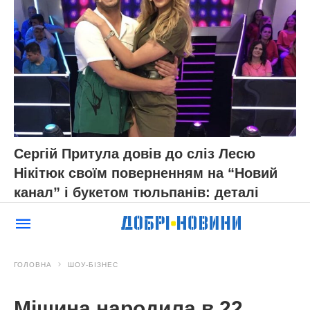
Сергій Притула довів до сліз Лесю
Нікітюк своїм поверненням на “Новий
канал” і букетом тюльпанів: деталі