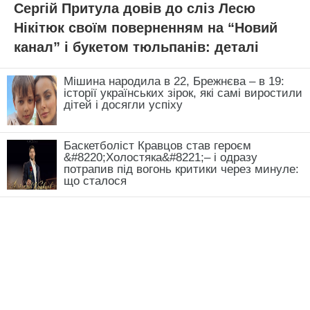
Сергій Притула довів до сліз Лесю
Нікітюк своїм поверненням на “Новий
канал” і букетом тюльпанів: деталі
Мішина народила в 22, Брежнєва – в 19:
історії українських зірок, які самі виростили
дітей і досягли успіху
Баскетболіст Кравцов став героєм
&#8220;Холостяка&#8221;– і одразу
потрапив під вогонь критики через минуле:
що сталося