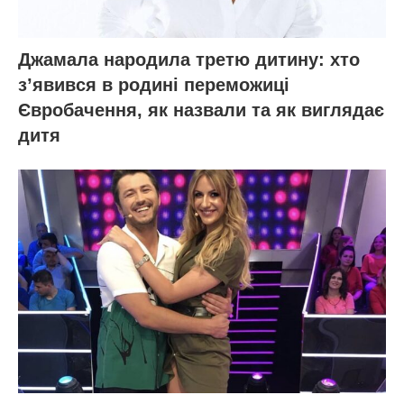
Джамала народила третю дитину: хто
зʼявився в родині переможиці
Євробачення, як назвали та як виглядає
дитя