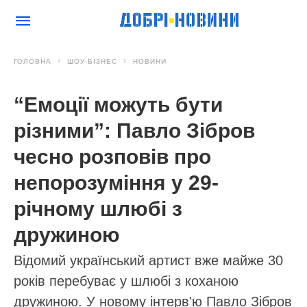
ГОЛОВНА
ШОУ-БІЗНЕС
НОВИНИ
“Емоції можуть бути
різними”: Павло Зібров
чесно розповів про
непорозуміння у 29-
річному шлюбі з
дружиною
Відомий український артист вже майже 30
років перебуває у шлюбі з коханою
дружиною. У новому інтерв'ю Павло Зібров