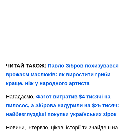
ЧИТАЙ ТАКОЖ:
Павло Зібров похизувався
врожаєм маслюків: як виростити гриби
краще, ніж у народного артиста
Нагадаємо,
Фагот витратив $4 тисячі на
пилосос, а Зіброва надурили на $25 тисяч:
найбезглуздіші покупки українських зірок
Новини, інтерв’ю, цікаві історії ти знайдеш на