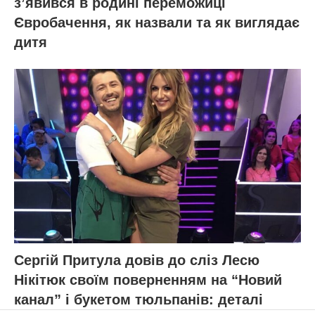
зʼявився в родині переможиці
Євробачення, як назвали та як виглядає
дитя
Сергій Притула довів до сліз Лесю
Нікітюк своїм поверненням на “Новий
канал” і букетом тюльпанів: деталі