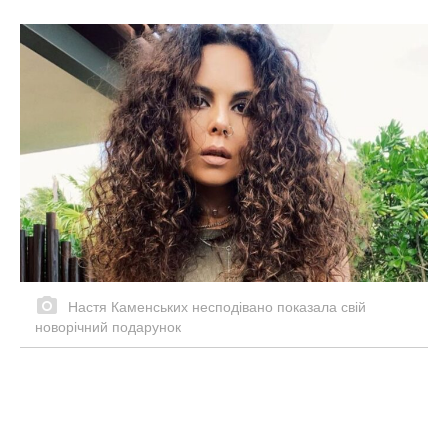
Настя Каменських несподівано показала свій
новорічний подарунок