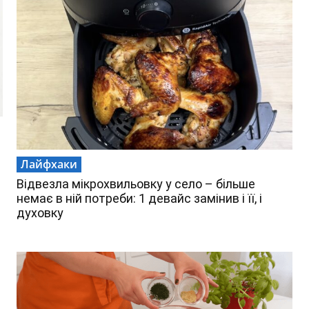
Лайфхаки
Відвезла мікрохвильовку у село – більше
немає в ній потреби: 1 девайс замінив і її, і
духовку