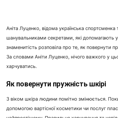
Аніта Луценко, відома українська спортсменка т
шанувальниками секретами, які допомагають у 
знаменитість розповіла про те, як повернути пру
За словами Аніти Луценко, нічого важкого у ць
харчуватись.
Як повернути пружність шкірі
З віком шкіра людини помітно змінюється. Поки
допомогою вартісної косметики чи послуг пласт
найпростішому. Правильне харчування та усвід