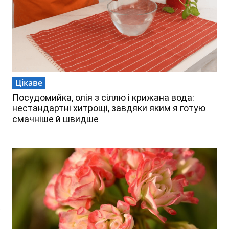
Цікаве
Посудомийка, олія з сіллю і крижана вода:
нестандартні хитрощі, завдяки яким я готую
смачніше й швидше
у