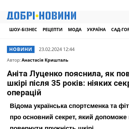
ШОУ-БІЗНЕС
РЕЦЕПТИ
МОДА
УКРАЇНА
САД-ГО
НОВИНИ
23.02.2024 12:44
Автор:
Анастасія Кришталь
Аніта Луценко пояснила, як по
шкірі після 35 років: ніяких се
операцій
Відома українська спортсменка та фі
про основний секрет, який допоможе
повернути пружність шкірі.