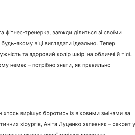
а фітнес-тренерка, завжди ділиться зі своїми
будь-якому віці виглядати ідеально. Тепер
жність та здоровий колір шкірі на обличчі й тілі.
ому немає – потрібно знати, як правильно
 хтось вирішує боротись із віковими змінами за
ичних хірургів, Аніта Луценко запевняє – секрет 
омлення складу своєї тарілки дозволяє