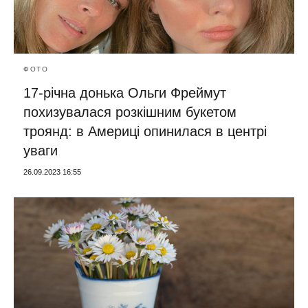
ФОТО
17-річна донька Ольги Фреймут
похизувалася розкішним букетом
троянд: в Америці опинилася в центрі
уваги
26.09.2023 16:55