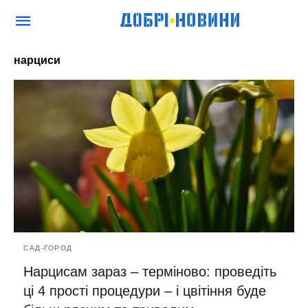
нарциси
САД-ГОРОД
Нарцисам зараз – терміново: проведіть
ці 4 прості процедури – і цвітіння буде