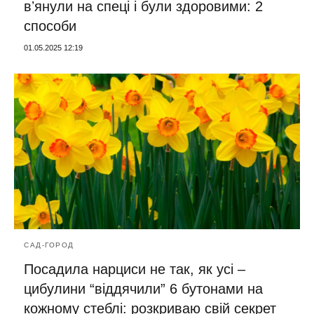
вʼянули на спеці і були здоровими: 2
способи
01.05.2025 12:19
САД-ГОРОД
Посадила нарциси не так, як усі –
цибулини “віддячили” 6 бутонами на
кожному стеблі: розкриваю свій секрет