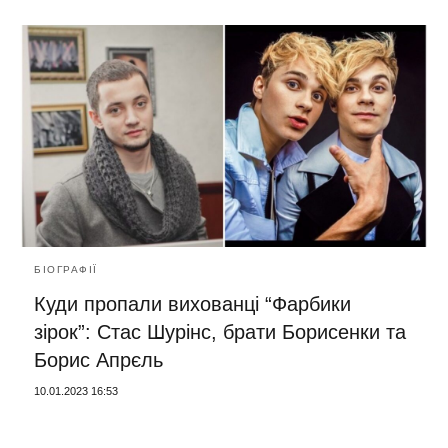
БІОГРАФІЇ
Куди пропали вихованці “Фарбики
зірок”: Стас Шурінс, брати Борисенки та
Борис Апрєль
10.01.2023 16:53