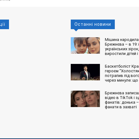
ції
Останні новини
Мішина народила 
Брежнєва – в 19: і
українських зірок,
виростили дітей і
Баскетболіст Кра
героєм “Холостяк
потрапив під вог
через минуле: що
Брежнєва записа
відео в TikTok і 
фанатів: донька – 
фанати в захваті