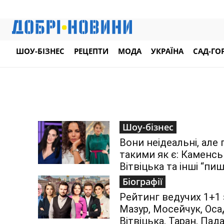
ШОУ-БІЗНЕС
РЕЦЕПТИ
МОДА
УКРАЇНА
САД-ГО
Шоу-бізнес
Вони неідеальні, але
такими як є: Каменс
Вітвіцька та інші “пи
Біографії
Рейтинг ведучих 1+1 
Мазур, Мосейчук, Оса
Вітвіцька, Таран, Пад