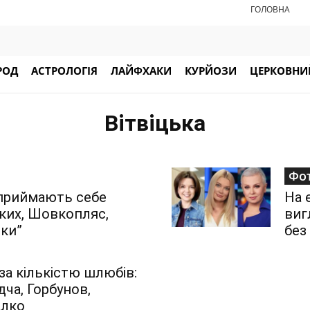
ГОЛОВНА
РОД
АСТРОЛОГІЯ
ЛАЙФХАКИ
КУРЙОЗИ
ЦЕРКОВНИЙ
Вітвіцька
Фо
 приймають себе
На 
ьких, Шовкопляс,
виг
шки”
без
за кількістю шлюбів:
дча, Горбунов,
алко