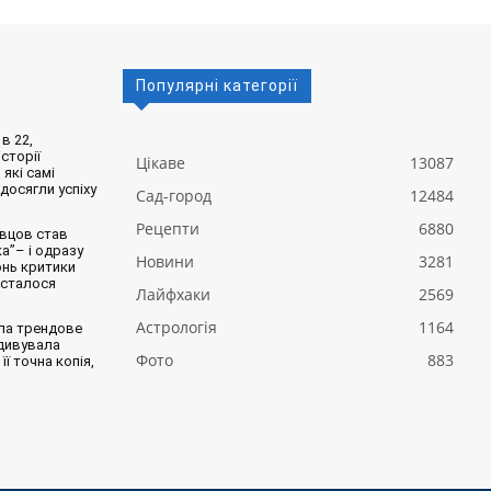
Популярні категорії
в 22,
сторії
Цікаве
13087
 які самі
 досягли успіху
Сад-город
12484
Рецепти
6880
вцов став
а”– і одразу
Новини
3281
онь критики
 сталося
Лайфхаки
2569
Астрологія
1164
ла трендове
здивувала
Фото
883
її точна копія,