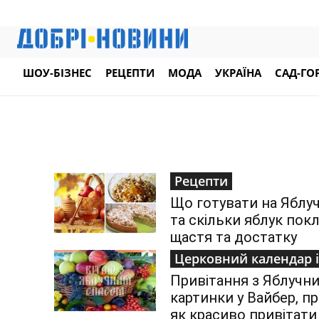
ШОУ-БІЗНЕС
РЕЦЕПТИ
МОДА
УКРАЇНА
САД-ГО
Рецепти
Що готувати на Яблу
та скільки яблук покл
щастя та достатку
Церковний календар і
Привітання з Яблучн
картинки у Вайбер, пр
як красиво привітати