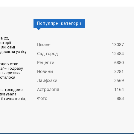
Популярні категорії
в 22,
сторії
Цікаве
13087
 які самі
 досягли успіху
Сад-город
12484
Рецепти
6880
вцов став
а”– і одразу
Новини
3281
онь критики
 сталося
Лайфхаки
2569
Астрологія
1164
ла трендове
здивувала
Фото
883
її точна копія,