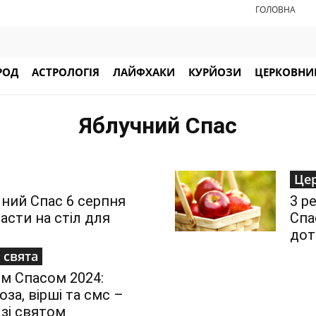
ГОЛОВНА
РОД
АСТРОЛОГІЯ
ЛАЙФХАКИ
КУРЙОЗИ
ЦЕРКОВНИЙ
Яблучний Спас
Цер
чний Спас 6 серпня
3 р
асти на стіл для
Спа
дот
 свята
им Спасом 2024:
оза, вірші та смс –
 зі святом