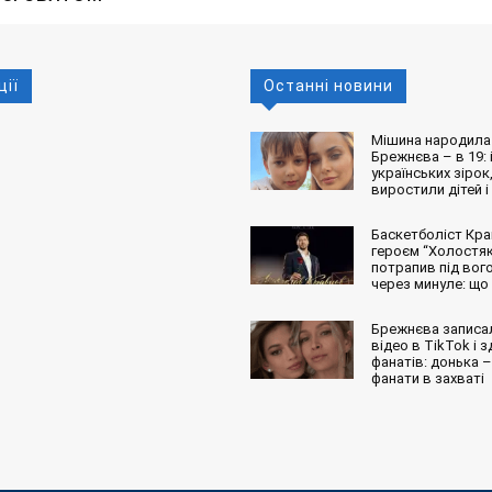
ції
Останні новини
Мішина народила 
Брежнєва – в 19: і
українських зірок,
виростили дітей і
Баскетболіст Кра
героєм “Холостяк
потрапив під вог
через минуле: що
Брежнєва записа
відео в TikTok і 
фанатів: донька – 
фанати в захваті