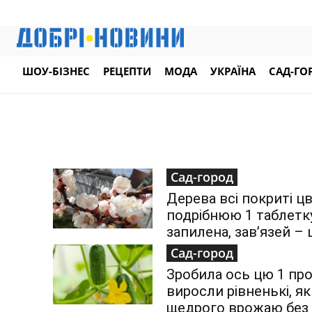
ШОУ-БІЗНЕС
РЕЦЕПТИ
МОДА
УКРАЇНА
САД-ГО
Сад-город
Дерева всі покриті цв
подрібнюю 1 таблетку
запилена, зав’язей – 
Сад-город
Зробила ось цю 1 прос
виросли рівненькі, як
щедрого врожаю без