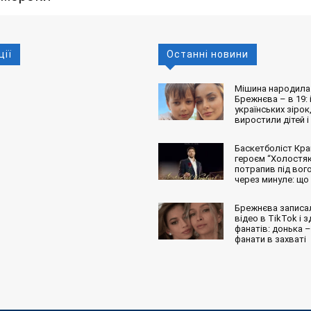
ції
Останні новини
Мішина народила 
Брежнєва – в 19: і
українських зірок,
виростили дітей і
Баскетболіст Кра
героєм “Холостяк
потрапив під вог
через минуле: що
Брежнєва записа
відео в TikTok і 
фанатів: донька – 
фанати в захваті