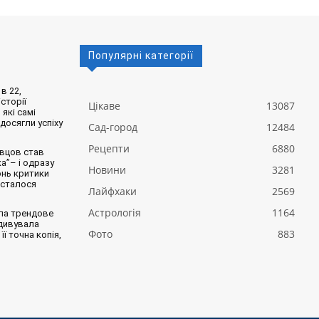
Популярні категорії
в 22,
сторії
Цікаве
13087
 які самі
 досягли успіху
Сад-город
12484
Рецепти
6880
вцов став
а”– і одразу
Новини
3281
онь критики
 сталося
Лайфхаки
2569
Астрологія
1164
ла трендове
здивувала
Фото
883
її точна копія,