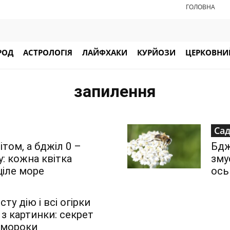
ГОЛОВНА
РОД
АСТРОЛОГІЯ
ЛАЙФХАКИ
КУРЙОЗИ
ЦЕРКОВНИЙ
запилення
Сад
ітом, а бджіл 0 –
Бдж
: кожна квітка
зму
ціле море
ось
ту дію і всі огірки
 з картинки: секрет
 мороки