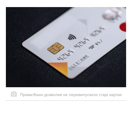
ПриватБанк дозволив не перевипускати старі картки