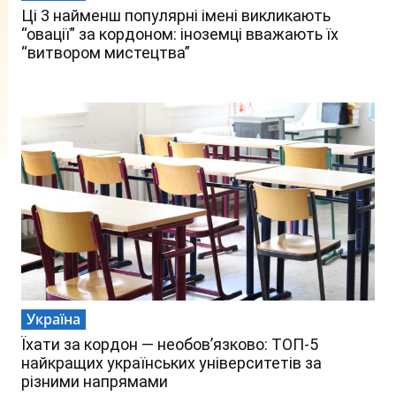
Ці 3 найменш популярні імені викликають
“овації” за кордоном: іноземці вважають їх
“витвором мистецтва”
Україна
Їхати за кордон — необов’язково: ТОП-5
найкращих українських університетів за
різними напрямами