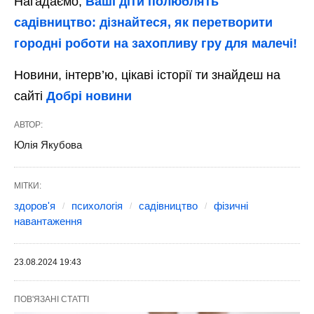
Отже, садівництво, без сумніву, є
потужним інструментом для покращення як
фізичного, так і психічного здоров’я після
50 років. Це не просто спосіб провести час
на свіжому повітрі, а й ефективний засіб
зниження стресу, покращення настрою і
загального самопочуття. Вирощування
рослин та догляд за садом сприяє
підвищенню фізичної активності,
покращенню когнітивних функцій і
забезпечує відчуття досягнення та
задоволення. Крім того, соціальні аспекти