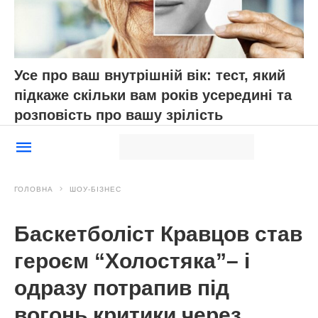
які не працюють і ніколи не працювали:
робити так – витрачати свій час і сили
Нагадаємо,
Ваші діти полюблять
садівництво: дізнайтеся, як перетворити
городні роботи на захопливу гру для малечі!
Новини, інтерв’ю, цікаві історії ти знайдеш на
сайті
Добрі новини
АВТОР:
Юлія Якубова
МІТКИ:
здоров'я
психологія
садівництво
фізичні
навантаження