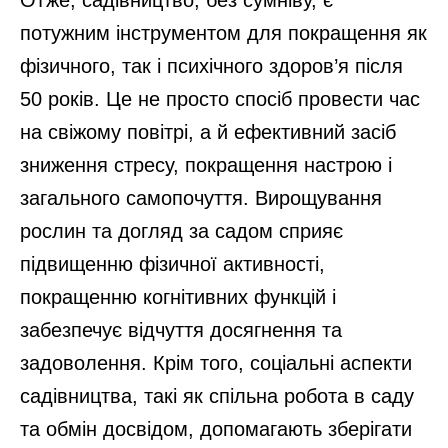
раціону. Власноруч вирощені продукти
забезпечують оптимальні поживні
речовини, необхідні в будь-якому віці. Крім
того, споживання власного врожаю може
покращити апетит і зробити прийом їжі
більш приємним.