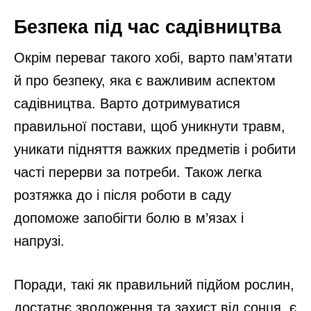
людям похилого віку відчувати себе
корисними та дає відчуття задоволення,
яке виходить за рамки простого
спостереження за ростом рослин.
Так, садівництво має виражений
терапевтичний ефект, створюючи спокійне
середовище для розслаблення. Аромати
рослин, творчість, потрібна для створення
зелених насаджень, і можливість
працювати у власному темпі допомагають
зменшити стрес і забезпечити душевну
рівновагу.