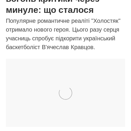
23.08.2024 19:43
ПОВ'ЯЗАНІ СТАТТІ
Вже і на дієтах сиділа, а толку – 0:
пішла до лікаря, а той сказав, що на
мою вагу впливає гормон стресу