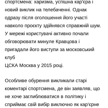
Усе про ваш внутрішній вік: тест, який
підкаже скільки вам років усередині та
розповість про вашу зрілість