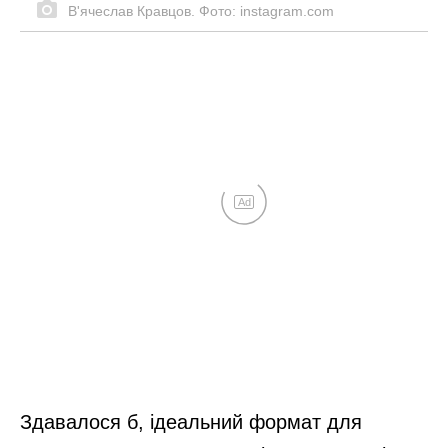
Завдяки цим хитрощам свекруха
скинула 9 кг за пару місяців: ніяких дієт
і обмежень – просто “обдурила” мозок