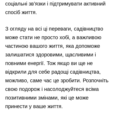
Безпека під час садівництва
Окрім переваг такого хобі, варто пам’ятати
й про безпеку, яка є важливим аспектом
садівництва. Варто дотримуватися
правильної постави, щоб уникнути травм,
уникати підняття важких предметів і робити
часті перерви за потреби. Також легка
розтяжка до і після роботи в саду
допоможе запобігти болю в м’язах і
напрузі.