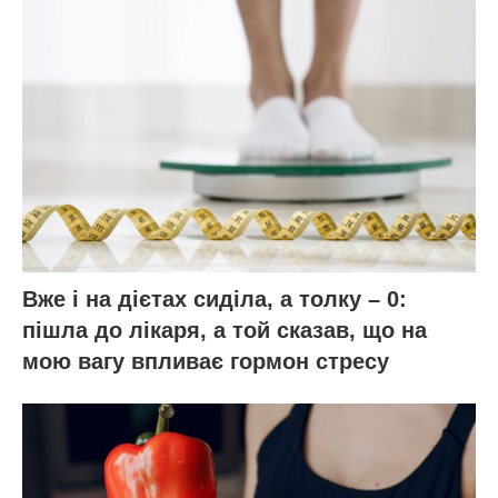
садівництва, такі як спільна робота в саду
та обмін досвідом, допомагають зберігати
соціальні зв’язки і підтримувати активний
спосіб життя.
З огляду на всі ці переваги, садівництво
може стати не просто хобі, а важливою
частиною вашого життя, яка допоможе
залишатися здоровими, щасливими і
повними енергії. Тож якщо ви ще не
відкрили для себе радощі садівництва,
можливо, саме час це зробити. Розпочніть
свою подорож і насолоджуйтеся всіма