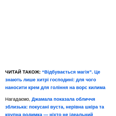
ЧИТАЙ ТАКОЖ:
“Відбувається магія”. Це
знають лише хитрі господині: для чого
наносити крем для гоління на ворс килима
Нагадаємо,
Джамала показала обличчя
зблизька: покусані вуста, нерівна шкіра та
крупна родимка — ніхто не ідеальний