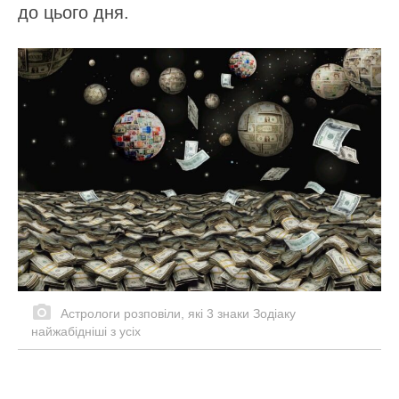
до цього дня.
Астрологи розповіли, які 3 знаки Зодіаку
найжабідніші з усіх