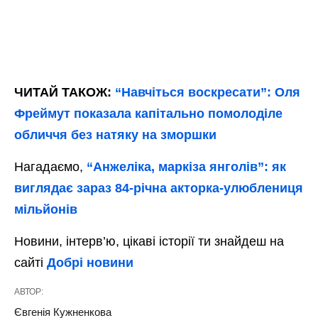
ЧИТАЙ ТАКОЖ:
“Навчіться воскресати”: Оля
Фреймут показала капітально помолоділе
обличчя без натяку на зморшки
Нагадаємо,
“Анжеліка, маркіза янголів”: як
виглядає зараз 84-річна акторка-улюблениця
мільйонів
Новини, інтерв’ю, цікаві історії ти знайдеш на
сайті
Добрі новини
АВТОР:
Євгенія Кужненкова