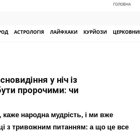
ГОЛОВНА
РОД
АСТРОЛОГІЯ
ЛАЙФХАКИ
КУРЙОЗИ
ЦЕРКОВНИЙ
сновидіння у ніч із
бути пророчими: чи
, каже народна мудрість, і ми вже
і з тривожним питанням: а що це все