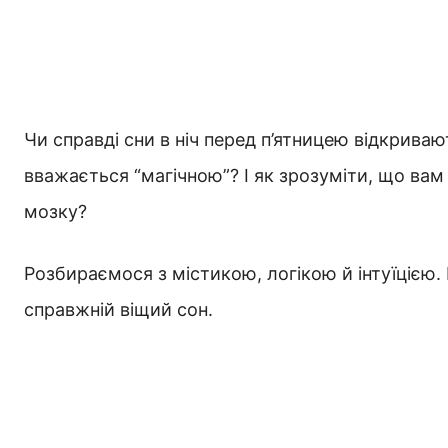
Чи справді сни в ніч перед п’ятницею відкрива
вважається “магічною”? І як зрозуміти, що вам
мозку?
Розбираємося з містикою, логікою й інтуїцією.
справжній віщий сон.