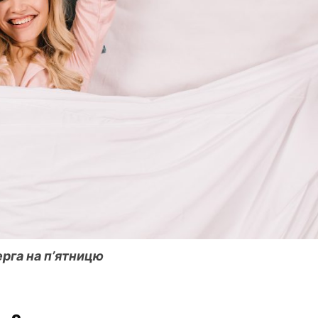
рга на пʼятницю