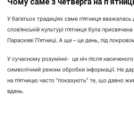
Чому саме з четверга на п’ятни
У багатьох традиціях саме п’ятниця вважалась 
слов’янській культурі п’ятниця була присвячен
Параскеві П’ятниці. А ще – це день, під покров
У сучасному розумінні- це ніч після насиченог
символічний режим обробки інформації. Не дарма 
на п’ятницю часто “показують” те, що давно жи
вдень.