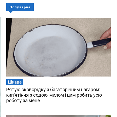
Популярне
Цікаве
Рятую сковорідку з багаторічним нагаром:
кип’ятіння з содою, милом і цим робить усю
роботу за мене