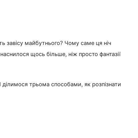
ють завісу майбутнього? Чому саме ця ніч
 наснилося щось більше, ніж просто фантазії
 І ділимося трьома способами, як розпізнати