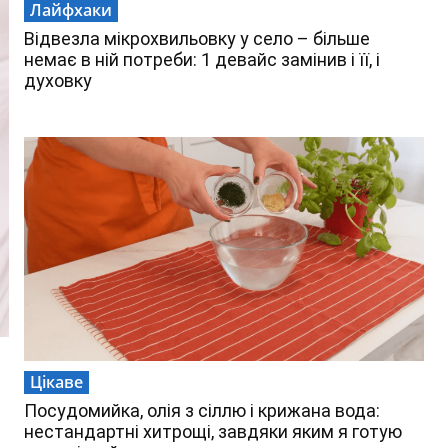
Лайфхаки
Відвезла мікрохвильовку у село – більше
немає в ній потреби: 1 девайс замінив і її, і
духовку
Цікаве
Посудомийка, олія з сіллю і крижана вода:
нестандартні хитрощі, завдяки яким я готую