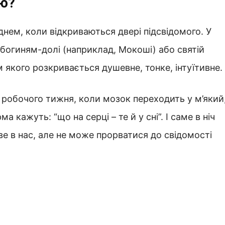
цю?
днем, коли відкриваються двері підсвідомого. У
а богиням-долі (наприклад, Мокоші) або святій
ом якого розкривається душевне, тонке, інтуїтивне.
о робочого тижня, коли мозок переходить у м’який
кажуть: “що на серці – те й у сні”. І саме в ніч
ве в нас, але не може прорватися до свідомості