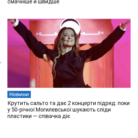
смачніше й швидше
,
Новини
Крутить сальто та дає 2 концерти підряд: поки
у 50-річної Могилевської шукають сліди
пластики — співачка діє