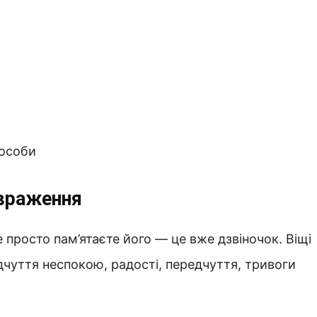
пособи
 враження
 просто пам’ятаєте його — це вже дзвіночок. Віщі
дчуття неспокою, радості, передчуття, тривоги