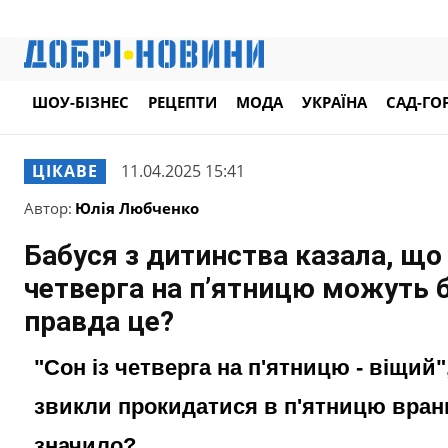
ШОУ-БІЗНЕС
РЕЦЕПТИ
МОДА
УКРАЇНА
САД-ГО
ЦІКАВЕ
11.04.2025 15:41
Автор:
Юлія Любченко
Бабуся з дитинства казала, що 
четверга на п’ятницю можуть 
правда це?
"Сон із четверга на п'ятницю - віщий"
звикли прокидатися в п'ятницю вранц
значило?