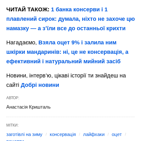
ЧИТАЙ ТАКОЖ:
1 банка консерви і 1
плавлений сирок: думала, ніхто не захоче цю
намазку — а зʼїли все до останньої крихти
Нагадаємо,
Взяла оцет 9% і залила ним
шкірки мандаринів: ні, це не консервація, а
ефективний і натуральний мийний засіб
Новини, інтерв’ю, цікаві історії ти знайдеш на
сайті
Добрі новини
АВТОР:
Анастасія Кришталь
МІТКИ:
заготівлі на зиму
консервація
лайфхаки
оцет