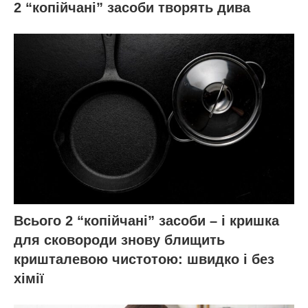
2 “копійчані” засоби творять дива
Всього 2 “копійчані” засоби – і кришка
для сковороди знову блищить
кришталевою чистотою: швидко і без
хімії