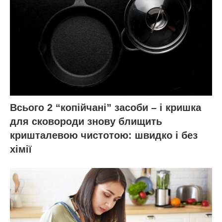
Всього 2 “копійчані” засоби – і кришка
для сковороди знову блищить
кришталевою чистотою: швидко і без
хімії