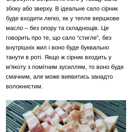
збоку або зверху. В ідеальне сало сірник
буде входити легко, як у тепле вершкове
масло – без опору та складнощів. Це
говорить про те, що сало “стигле”, без
внутрішніх жил і воно буде буквально
танути в роті. Якщо ж сірник входить у
м’якоту з помітним зусиллям, то воно буде
смачним, але може виявитись занадто
волокнистим.