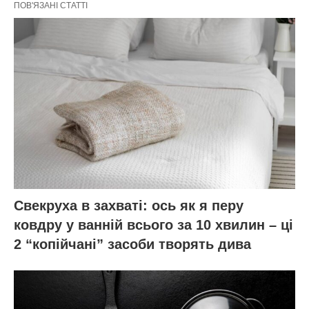
ПОВ'ЯЗАНІ СТАТТІ
Свекруха в захваті: ось як я перу
ковдру у ванній всього за 10 хвилин – ці
2 “копійчані” засоби творять дива