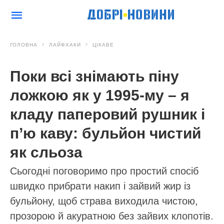
ГОЛОВНА
ЛАЙФХАКИ
ЦІКАВЕ
Поки всі знімають піну
ложкою як у 1995-му – я
кладу паперовий рушник і
п’ю каву: бульйон чистий
як сльоза
Сьогодні поговоримо про простий спосіб
швидко прибрати накип і зайвий жир із
бульйону, щоб страва виходила чистою,
прозорою й акуратною без зайвих клопотів.