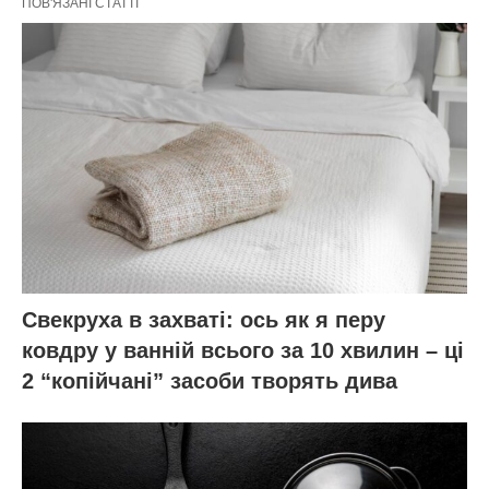
ПОВ'ЯЗАНІ СТАТТІ
Свекруха в захваті: ось як я перу
ковдру у ванній всього за 10 хвилин – ці
2 “копійчані” засоби творять дива