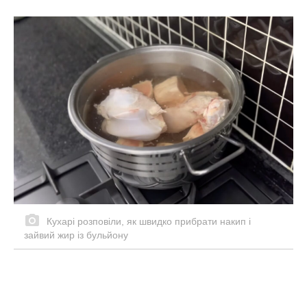
Кухарі розповіли, як швидко прибрати накип і
зайвий жир із бульйону