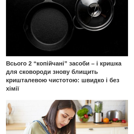
Всього 2 “копійчані” засоби – і кришка
для сковороди знову блищить
кришталевою чистотою: швидко і без
хімії