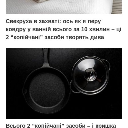
Свекруха в захваті: ось як я перу
ковдру у ванній всього за 10 хвилин – ці
2 “копійчані” засоби творять дива
Всього 2 “копійчані” засоби – і кришка