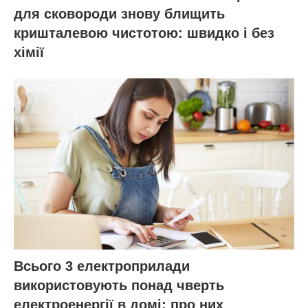
для сковороди знову блищить
кришталевою чистотою: швидко і без
хімії
Всього 3 електроприлади
використовують понад чверть
електроенергії в домі: про них