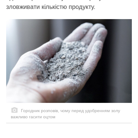
зловживати кількістю продукту.
Городник розповів, чому перед удобренням золу
важливо гасити оцтом