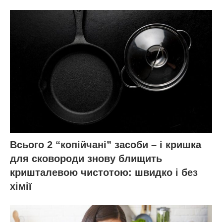
Всього 2 “копійчані” засоби – і кришка
для сковороди знову блищить
кришталевою чистотою: швидко і без
хімії