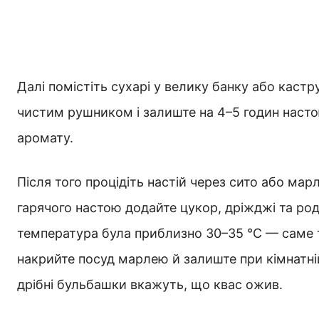
Далі помістіть сухарі у велику банку або кастр
чистим рушником і залиште на 4–5 годин наст
аромату.
Після того процідіть настій через сито або мар
гарячого настою додайте цукор, дріжджі та ро
температура була приблизно 30–35 °C — саме 
накрийте посуд марлею й залиште при кімнатній 
дрібні бульбашки вкажуть, що квас ожив.