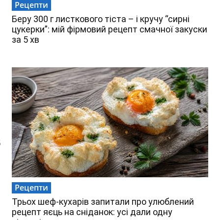
Рецепти
Беру 300 г листкового тіста – і кручу “сирні
цукерки”: мій фірмовий рецепт смачної закуски
за 5 хв
б
Рецепти
Трьох шеф-кухарів запитали про улюблений
рецепт яєць на сніданок: усі дали одну