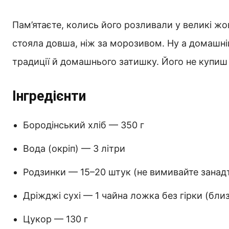
Пам’ятаєте, колись його розливали у великі жо
стояла довша, ніж за морозивом. Ну а домашній
традиції й домашнього затишку. Його не купиш 
Інгредієнти
Бородінський хліб — 350 г
Вода (окріп) — 3 літри
Родзинки — 15–20 штук (не вимивайте занадт
Дріжджі сухі — 1 чайна ложка без гірки (близ
Цукор — 130 г