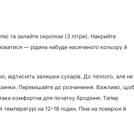
улю та залийте окропом (3 літри). Накрийте
оюватися — рідина набуде насиченого кольору й
лю, відтисніть залишки сухарів. До теплого, але не
дзинки. Перемішайте до розчинення. Важливо, що
така комфортна для початку бродіння. Тепер
температурі на 12–18 годин. Піна на поверхні й