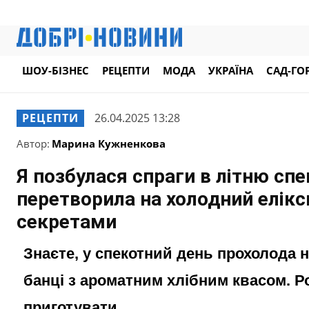
ШОУ-БІЗНЕС
РЕЦЕПТИ
МОДА
УКРАЇНА
САД-ГО
РЕЦЕПТИ
26.04.2025 13:28
Автор:
Марина Кужненкова
Я позбулася спраги в літню спе
перетворила на холодний елікс
секретами
Знаєте, у спекотний день прохолода 
банці з ароматним хлібним квасом. Ро
приготувати.