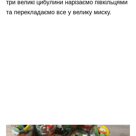
три великі цибулини нарізаємо півкільцями
та перекладаємо все у велику миску.