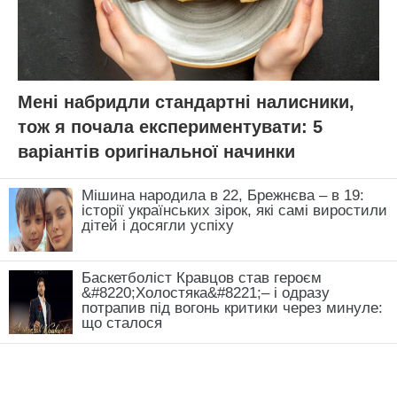
Мені набридли стандартні налисники,
тож я почала експериментувати: 5
варіантів оригінальної начинки
Мішина народила в 22, Брежнєва – в 19:
історії українських зірок, які самі виростили
дітей і досягли успіху
Баскетболіст Кравцов став героєм
&#8220;Холостяка&#8221;– і одразу
потрапив під вогонь критики через минуле:
що сталося