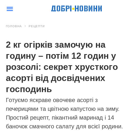
ГОЛОВНА
РЕЦЕПТИ
2 кг огірків замочую на
годину – потім 12 годин у
розсолі: секрет хрусткого
асорті від досвідчених
господинь
Готуємо яскраве овочеве асорті з
печерицями та цвітною капустою на зиму.
Простий рецепт, пікантний маринад і 14
баночок смачного салату для всієї родини.