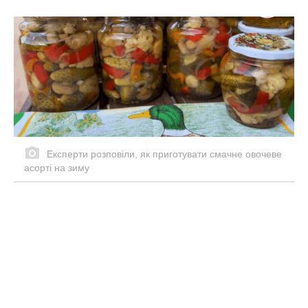
Експерти розповіли, як приготувати смачне овочеве
асорті на зиму