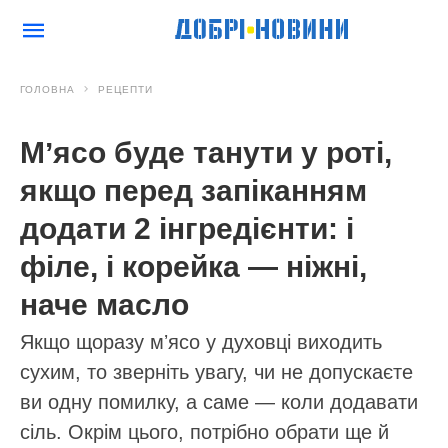
ГОЛОВНА
РЕЦЕПТИ
Мʼясо буде танути у роті,
якщо перед запіканням
додати 2 інгредієнти: і
філе, і корейка — ніжні,
наче масло
Якщо щоразу мʼясо у духовці виходить
сухим, то зверніть увагу, чи не допускаєте
ви одну помилку, а саме — коли додавати
сіль. Окрім цього, потрібно обрати ще й