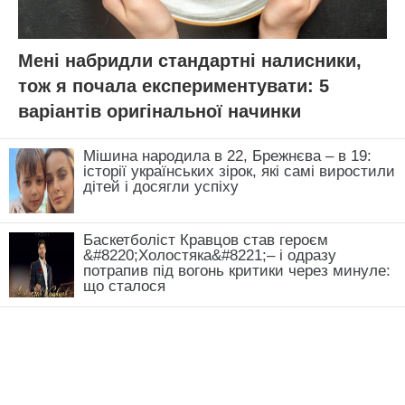
Мені набридли стандартні налисники,
тож я почала експериментувати: 5
варіантів оригінальної начинки
Мішина народила в 22, Брежнєва – в 19:
історії українських зірок, які самі виростили
дітей і досягли успіху
Баскетболіст Кравцов став героєм
&#8220;Холостяка&#8221;– і одразу
потрапив під вогонь критики через минуле:
що сталося