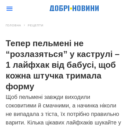
ГОЛОВНА
РЕЦЕПТИ
Тепер пельмені не
“розлазяться” у каструлі –
1 лайфхак від бабусі, щоб
кожна штучка тримала
форму
Щоб пельмені завжди виходили
соковитими й смачними, а начинка ніколи
не випадала з тіста, їх потрібно правильно
варити. Кілька цікавих лайфхаків шукайте у