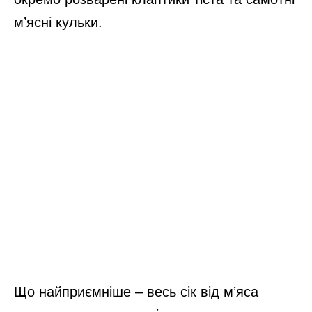
мʼясні кульки.
Що найприємніше – весь сік від мʼяса