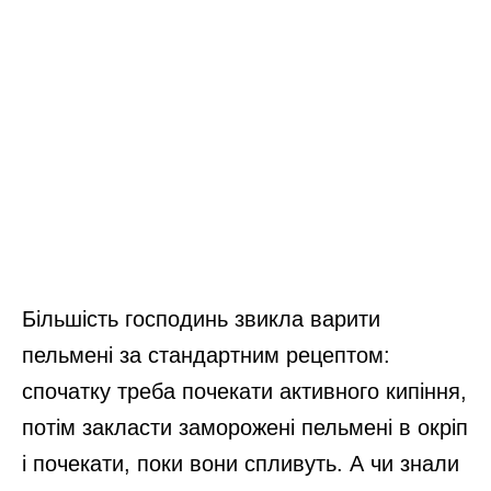
Більшість господинь звикла варити
пельмені за стандартним рецептом:
спочатку треба почекати активного кипіння,
потім закласти заморожені пельмені в окріп
і почекати, поки вони спливуть. А чи знали