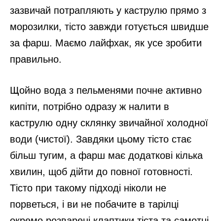
зазвичай потрапляють у каструлю прямо з
морозилки, тісто завжди готується швидше
за фарш. Маємо лайфхак, як усе зробити
правильно.
Щойно вода з пельменями почне активно
кипіти, потрібно одразу ж налити в
каструлю одну склянку звичайної холодної
води (чистої). Завдяки цьому тісто стає
більш тугим, а фарш має додаткові кілька
хвилин, щоб дійти до повної готовності.
Тісто при такому підході ніколи не
порветься, і ви не побачите в тарілці
окремо розварені клаптики тіста та самотні