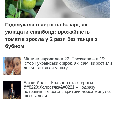
ЧИТАЙ ТАКОЖ:
Бабусині сливи завжди були
найсмачнішими, і ось чому: 3 “хитрі”
підживки для солодких плодів
Нагадаємо,
“Прозора” та “невидима” загроза
для малини: посадила цю рослину поруч – і
залишилась без 47 кг врожаю
Новини, інтерв’ю, цікаві історії ти знайдеш на
сайті
Добрі новини
АВТОР:
Дар'я Полонська
МІТКИ:
врожай
дерева
персик
сад і город
садівництво
фрукти