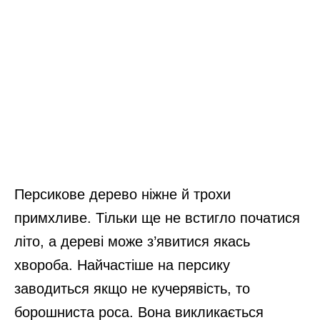
Персикове дерево ніжне й трохи
примхливе. Тільки ще не встигло початися
літо, а дереві може з’явитися якась
хвороба. Найчастіше на персику
заводиться якщо не кучерявість, то
борошниста роса. Вона викликається