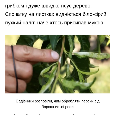
грибком і дуже швидко псує дерево.
Спочатку на листках видніється біло-сірий
пухкий наліт, наче хтось присипав мукою.
Садівники розповіли, чим обробляти персик від
борошнистої роси