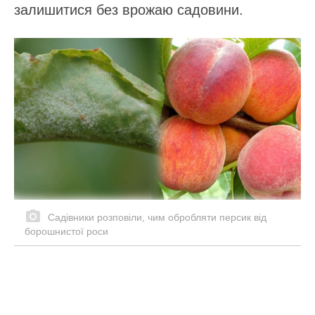
залишитися без врожаю садовини.
Садівники розповіли, чим обробляти персик від
борошнистої роси