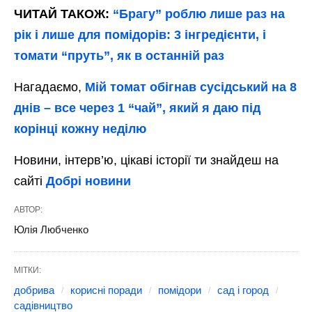
ЧИТАЙ ТАКОЖ:
“Брагу” роблю лише раз на
рік і лише для помідорів: 3 інгредієнти, і
томати “пруть”, як в останній раз
Нагадаємо,
Мій томат обігнав сусідський на 8
днів – все через 1 “чай”, який я даю під
корінці кожну неділю
Новини, інтерв’ю, цікаві історії ти знайдеш на
сайті
Добрі новини
АВТОР:
Юлія Любченко
МІТКИ:
добрива
корисні поради
помідори
сад і город
садівництво