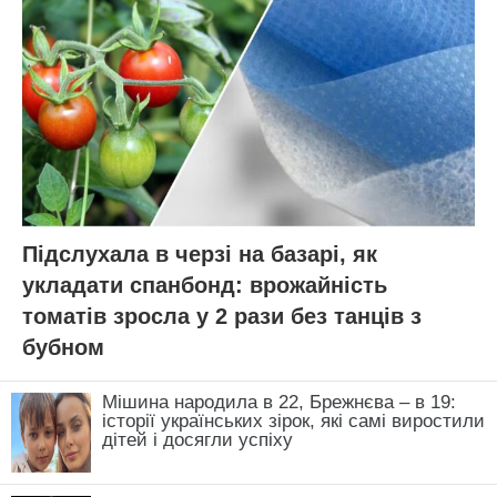
Підслухала в черзі на базарі, як
укладати спанбонд: врожайність
томатів зросла у 2 рази без танців з
бубном
Мішина народила в 22, Брежнєва – в 19:
історії українських зірок, які самі виростили
дітей і досягли успіху