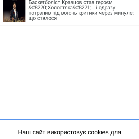
Баскетболіст Кравцов став героєм
&#8220;Холостяка&#8221;– і одразу
потрапив під вогонь критики через минуле:
що сталося
Наш сайт використовує cookies для