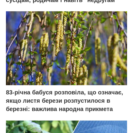
сусідам, родичам і навіть “недругам”
83-річна бабуся розповіла, що означає,
якщо листя берези розпустилося в
березні: важлива народна прикмета