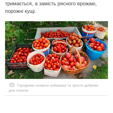
тримається, а замість рясного врожаю,
порожні кущі.
Городники назвали найкраще та просте добриво
для томатів