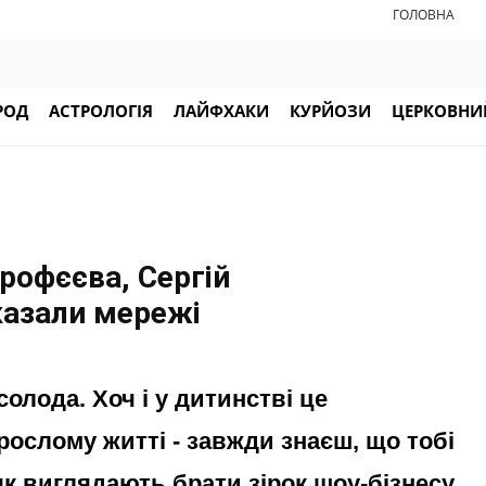
ГОЛОВНА
РОД
АСТРОЛОГІЯ
ЛАЙФХАКИ
КУРЙОЗИ
ЦЕРКОВНИЙ
рофєєва, Сергій
казали мережі
олода. Хоч і у дитинстві це
рослому житті - завжди знаєш, що тобі
к виглядають брати зірок шоу-бізнесу.