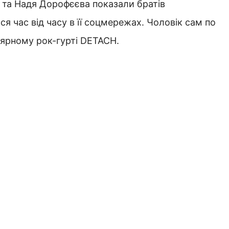
а та Надя Дорофєєва показали братів
ся час від часу в її соцмережах. Чоловік сам по
лярному рок-гурті DETACH.