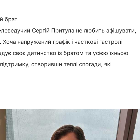
ий брат
телеведучий Сергій Притула не любить афішувати,
 Хоча напружений графік і часткові гастролі
адує своє дитинство із братом та усією їхньою
підтримку, створивши теплі спогади, які