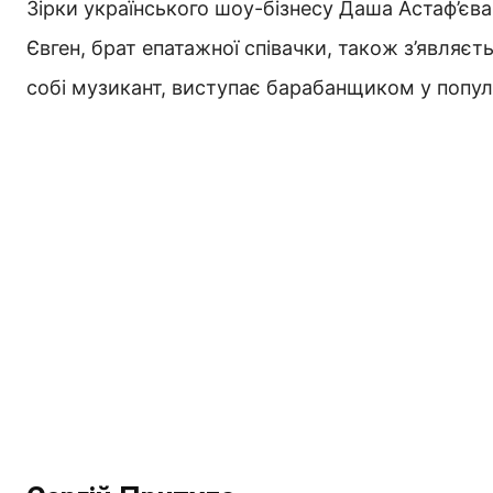
Зірки українського шоу-бізнесу Даша Астаф’єв
Євген, брат епатажної співачки, також з’являєть
собі музикант, виступає барабанщиком у попу