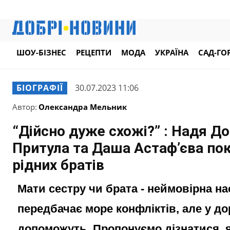
ШОУ-БІЗНЕС
РЕЦЕПТИ
МОДА
УКРАЇНА
САД-ГО
БІОГРАФІЇ
30.07.2023 11:06
Автор:
Олександра Мельник
“Дійсно дуже схожі?” : Надя До
Притула та Даша Астаф’єва по
рідних братів
Мати сестру чи брата - неймовірна нас
передбачає море конфліктів, але у до
допоможуть. Пропонуємо дізнатися, я