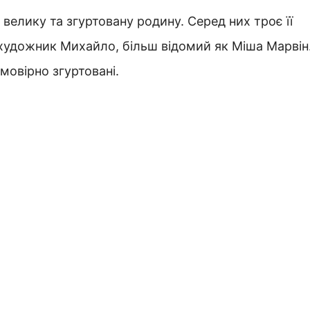
елику та згуртовану родину. Серед них троє її
 художник Михайло, більш відомий як Міша Марвін
ймовірно згуртовані.