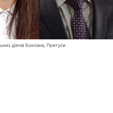
ьких діячів Боклана, Притули