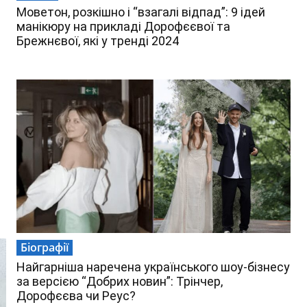
Моветон, розкішно і “взагалі відпад”: 9 ідей
манікюру на прикладі Дорофєєвої та
Брежнєвої, які у тренді 2024
Біографії
Найгарніша наречена українського шоу-бізнесу
за версією “Добрих новин”: Трінчер,
Дорофєєва чи Реус?