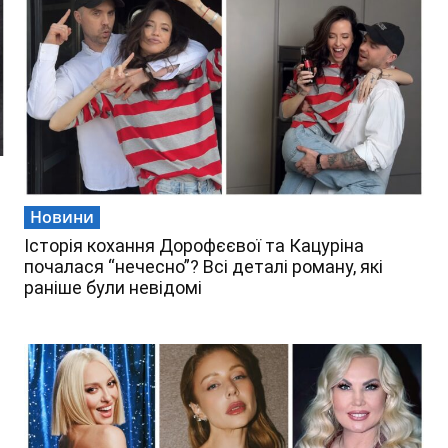
Новини
Історія кохання Дорофєєвої та Кацуріна
почалася “нечесно”? Всі деталі роману, які
раніше були невідомі