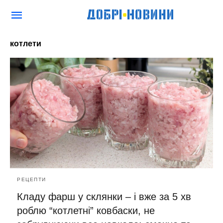
котлети
РЕЦЕПТИ
Кладу фарш у склянки – і вже за 5 хв
роблю “котлетні” ковбаски, не