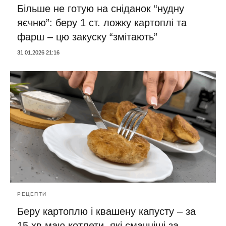
Більше не готую на сніданок “нудну
яєчню”: беру 1 ст. ложку картоплі та
фарш – цю закуску “змітають”
31.01.2026 21:16
РЕЦЕПТИ
Беру картоплю і квашену капусту – за
15 хв маю котлети, які смачніші за