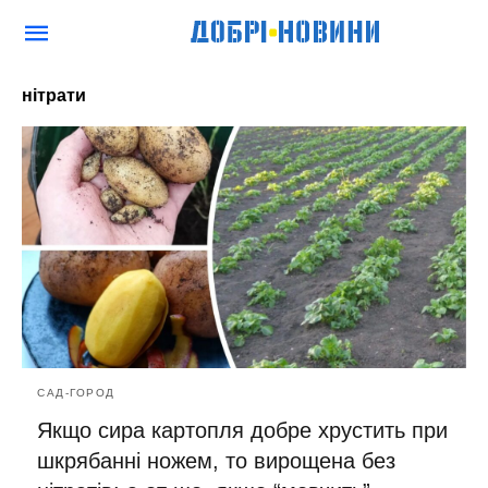
нітрати
САД-ГОРОД
Якщо сира картопля добре хрустить при
шкрябанні ножем, то вирощена без