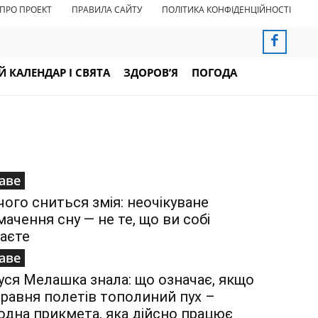
ПРО ПРОЕКТ
ПРАВИЛА САЙТУ
ПОЛІТИКА КОНФІДЕНЦІЙНОСТІ
 КАЛЕНДАР І СВЯТА
ЗДОРОВ’Я
ПОГОДА
аве
чого сниться змія: неочікуване
мачення сну — не те, що ви собі
аєте
аве
уся Мелашка знала: що означає, якщо
травня полетів тополиний пух –
одна прикмета, яка дійсно працює