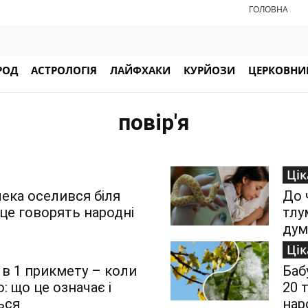
ГОЛОВНА
РОД
АСТРОЛОГІЯ
ЛАЙФХАКИ
КУРЙОЗИ
ЦЕРКОВНИЙ
повір'я
Цік
ека оселився біля
До 
це говорять народні
тлу
дум
Цік
 в 1 прикмету – коли
Баб
о: що це означає і
20 
ься
нар