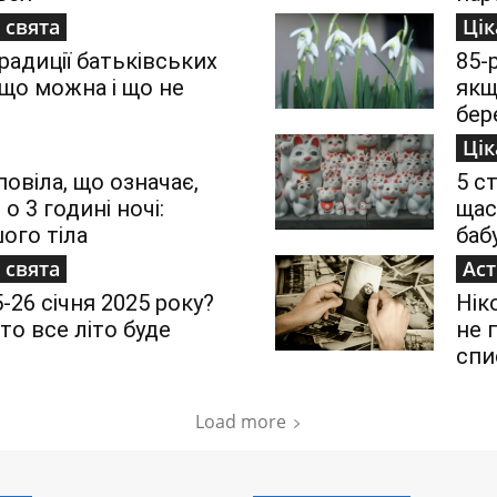
 свята
Цік
традиції батьківських
85-
 що можна і що не
якщ
бер
Цік
повіла, що означає,
5 с
 3 годині ночі:
щас
ого тіла
бабу
 свята
Аст
-26 січня 2025 року?
Нік
то все літо буде
не 
спи
Load more