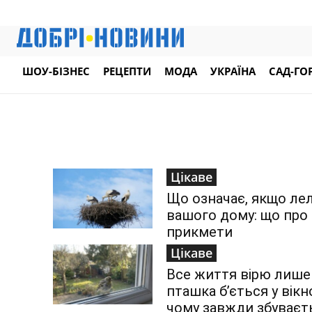
ШОУ-БІЗНЕС
РЕЦЕПТИ
МОДА
УКРАЇНА
САД-ГО
Цікаве
Що означає, якщо лел
вашого дому: що про 
прикмети
Цікаве
Все життя вірю лише
пташка бʼється у вікн
чому завжди збуваєт