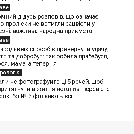
аве
річний дідусь розповів, що означає,
о проліски не встигли зацвісти у
езні: важлива народна прикмета
аве
тародавніх способів привернути удачу,
тя та добробут: так робила прабабуся,
ся, мама, а тепер і я
рологія
оли не фотографуйте ці 5 речей, щоб
притягнути в життя негатив: перевірте
сок, бо № 3 фоткають всі