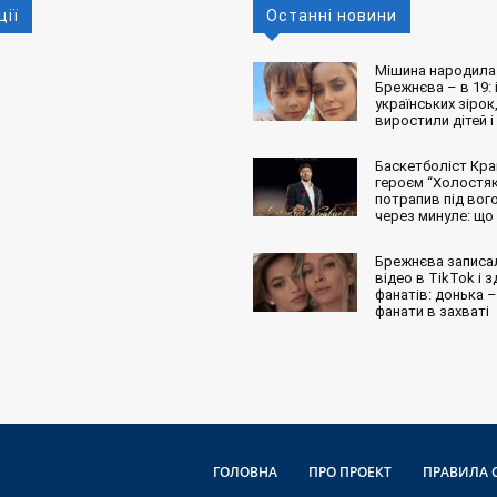
ції
Останні новини
Мішина народила 
Брежнєва – в 19: і
українських зірок,
виростили дітей і
Баскетболіст Кра
героєм “Холостяк
потрапив під вог
через минуле: що
Брежнєва записа
відео в TikTok і 
фанатів: донька – 
фанати в захваті
ГОЛОВНА
ПРО ПРОЕКТ
ПРАВИЛА 