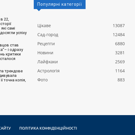
Популярні категорії
в 22,
сторії
Цікаве
13087
 які самі
 досягли успіху
Сад-город
12484
Рецепти
6880
вцов став
а”– і одразу
Новини
3281
онь критики
 сталося
Лайфхаки
2569
Астрологія
1164
ла трендове
здивувала
Фото
883
її точна копія,
САЙТУ
ПОЛІТИКА КОНФІДЕНЦІЙНОСТІ