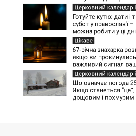
Церковний календар і
Готуйте кутю: дати і 
субот у православ’ї –
можна робити у ці дні
Цікаве
67-річна знахарка роз
якщо ви прокинулись о
важливий сигнал ваш
Церковний календар і
Що означає погода 25
Якщо станеться “це”, 
дощовим і похмурим