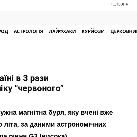
ГОЛОВНА
РОД
АСТРОЛОГІЯ
ЛАЙФХАКИ
КУРЙОЗИ
ЦЕРКОВНИЙ
їні в 3 рази
іку “червоного”
ужна магнітна буря, яку вчені вже
 літа, за даними астрономічних
ла рівня G3 (висока).