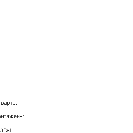
 варто:
антажень;
 їжі;