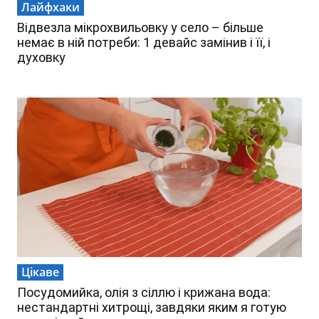
Лайфхаки
Відвезла мікрохвильовку у село – більше
немає в ній потреби: 1 девайс замінив і її, і
духовку
Цікаве
Посудомийка, олія з сіллю і крижана вода:
нестандартні хитрощі, завдяки яким я готую