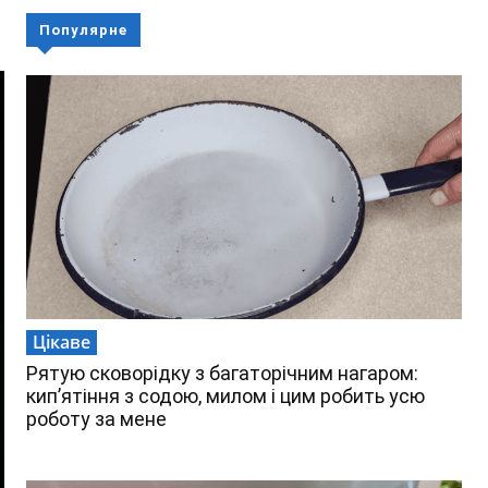
Популярне
Цікаве
Рятую сковорідку з багаторічним нагаром:
кип’ятіння з содою, милом і цим робить усю
роботу за мене