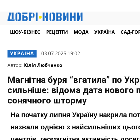
ШОУ-БІЗНЕС
РЕЦЕПТИ
МОДА
УКРАЇНА
САД-ГО
УКРАЇНА
03.07.2025 19:02
Автор:
Юлія Любченко
Магнітна буря “вгатила” по Укра
сильніше: відома дата нового п
сонячного шторму
На початку липня Україну накрила пот
назвали однією з найсильніших цього
центрів, геомагнітна активність досяг