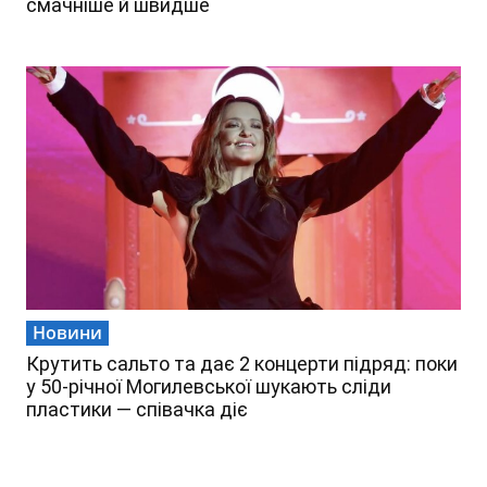
смачніше й швидше
Новини
Крутить сальто та дає 2 концерти підряд: поки
у 50-річної Могилевської шукають сліди
пластики — співачка діє