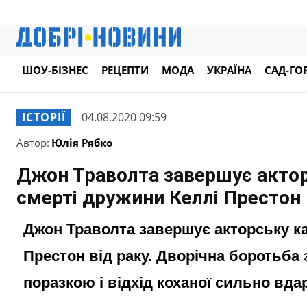
ШОУ-БІЗНЕС
РЕЦЕПТИ
МОДА
УКРАЇНА
САД-ГО
ІСТОРІЇ
04.08.2020 09:59
Автор:
Юлія Рябко
Джон Траволта завершує акторс
смерті дружини Келлі Престон 
Джон Траволта завершує акторську ка
Престон від раку. Дворічна боротьба 
поразкою і відхід коханої сильно вда