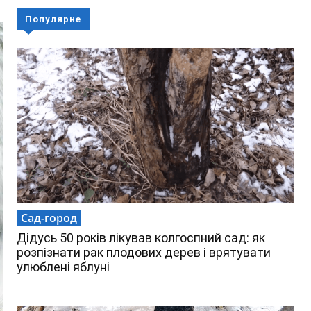
Популярне
Сад-город
Дідусь 50 років лікував колгоспний сад: як
розпізнати рак плодових дерев і врятувати
улюблені яблуні