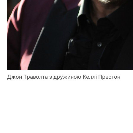
Джон Траволта з дружиною Келлі Престон