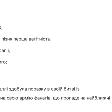
0;
 пізня перша вагітність;
апії;
го;
лі здобула поразку в своїй битві із
див свою армію фанатів, що пропаде на найближчі