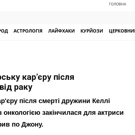
ГОЛОВНА
РОД
АСТРОЛОГІЯ
ЛАЙФХАКИ
КУРЙОЗИ
ЦЕРКОВНИЙ
ьку кар’єру після
від раку
р'єру після смерті дружини Келлі
з онкологією закінчилася для актриси
рив по Джону.