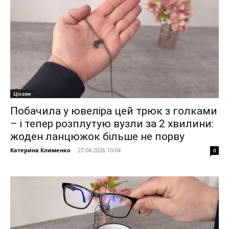
Цікаве
Побачила у ювеліра цей трюк з голками
– і тепер розплутую вузли за 2 хвилини:
жоден ланцюжок більше не порву
Катерина Клименко
-
27.04.2026 10:04
0