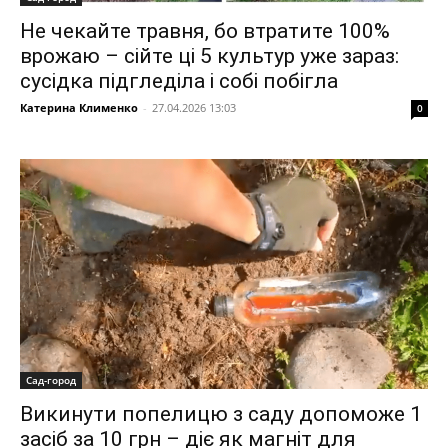
Не чекайте травня, бо втратите 100%
врожаю – сійте ці 5 культур уже зараз:
сусідка підгледіла і собі побігла
Катерина Клименко
-
27.04.2026 13:03
0
Сад-город
Викинути попелицю з саду допоможе 1
засіб за 10 грн – діє як магніт для