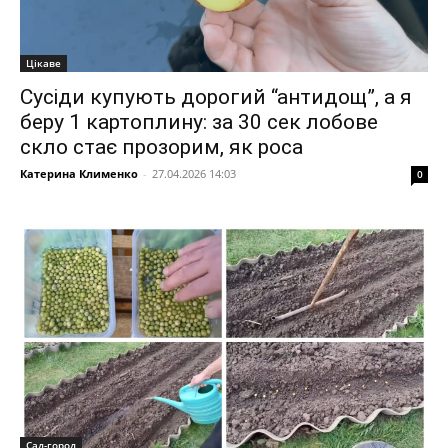
Цікаве
Сусіди купують дорогий “антидощ”, а я
беру 1 картоплину: за 30 сек лобове
скло стає прозорим, як роса
Катерина Клименко
-
27.04.2026 14:03
0
Сад-город