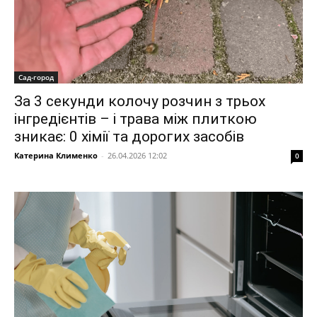
Сад-город
За 3 секунди колочу розчин з трьох
інгредієнтів – і трава між плиткою
зникає: 0 хімії та дорогих засобів
Катерина Клименко
-
26.04.2026 12:02
0