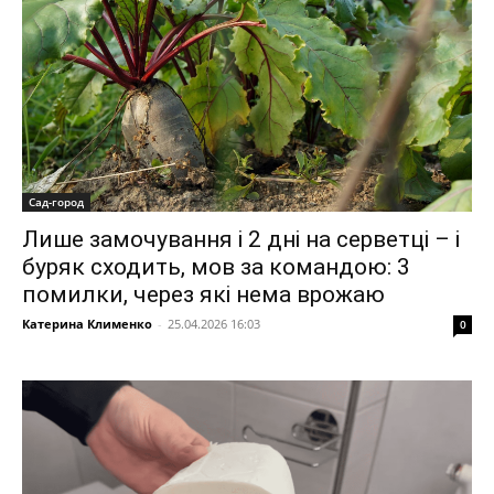
Сад-город
Лише замочування і 2 дні на серветці – і
буряк сходить, мов за командою: 3
помилки, через які нема врожаю
Катерина Клименко
-
25.04.2026 16:03
0