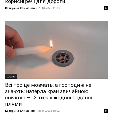
корисні речі для дороги
Катерина Клименко
-
25.04.2026 11:03
0
Цікаве
Всі про це мовчать, а господині не
знають: натерла кран звичайною
свічкою – і 3 тижні жодної водяної
плями
Катерина Клименко
-
25.04.2026 10:02
0