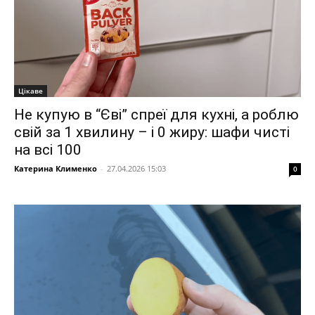
Цікаве
Не купую в “Єві” спреї для кухні, а роблю
свій за 1 хвилину – і 0 жиру: шафи чисті
на всі 100
Катерина Клименко
-
27.04.2026 15:03
0