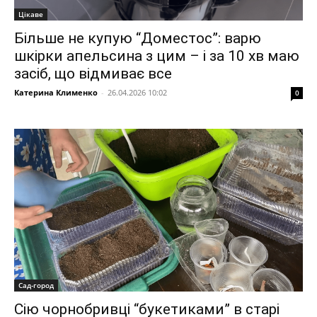
Цікаве
Більше не купую “Доместос”: варю
шкірки апельсина з цим – і за 10 хв маю
засіб, що відмиває все
Катерина Клименко
-
26.04.2026 10:02
0
Сад-город
Сію чорнобривці “букетиками” в старі