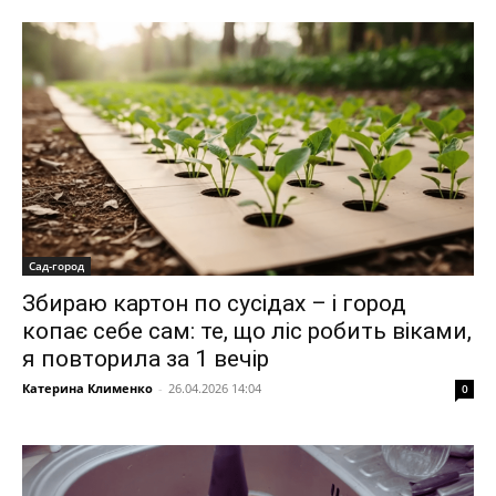
Сад-город
Збираю картон по сусідах – і город
копає себе сам: те, що ліс робить віками,
я повторила за 1 вечір
Катерина Клименко
-
26.04.2026 14:04
0