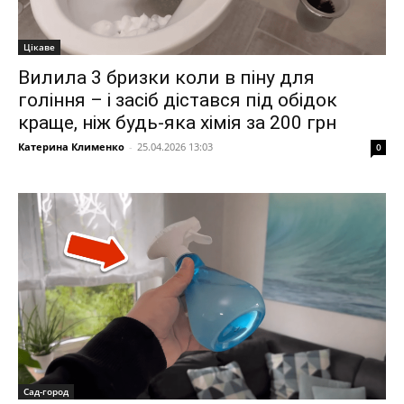
Цікаве
Вилила 3 бризки коли в піну для
гоління – і засіб дістався під обідок
краще, ніж будь-яка хімія за 200 грн
Катерина Клименко
-
25.04.2026 13:03
0
Сад-город