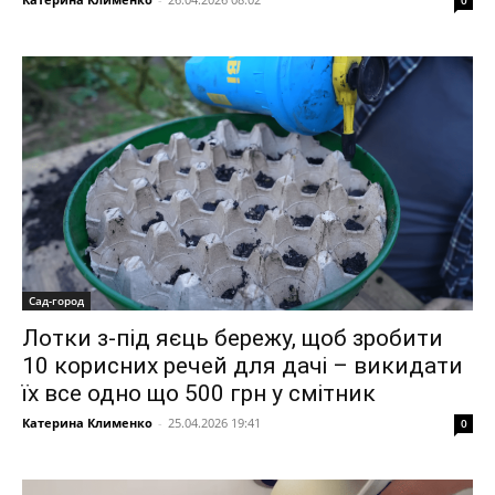
0
Сад-город
Лотки з-під яєць бережу, щоб зробити
10 корисних речей для дачі – викидати
їх все одно що 500 грн у смітник
Катерина Клименко
-
25.04.2026 19:41
0