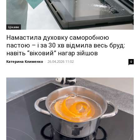
Цікаве
Намастила духовку саморобною
пастою – і за 30 хв відмила весь бруд:
навіть “віковий” нагар зійшов
Катерина Клименко
-
26.04.2026 11:02
0