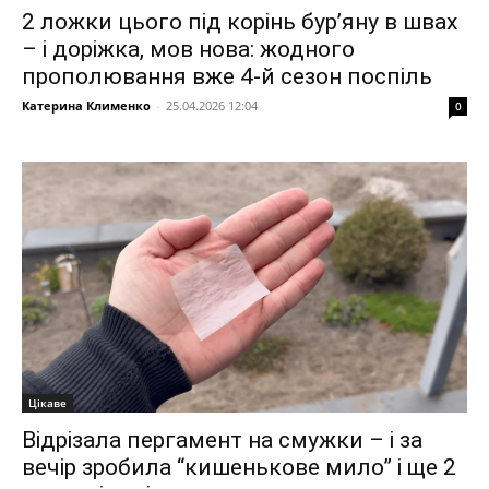
2 ложки цього під корінь бур’яну в швах
– і доріжка, мов нова: жодного
прополювання вже 4-й сезон поспіль
Катерина Клименко
-
25.04.2026 12:04
0
Цікаве
Відрізала пергамент на смужки – і за
вечір зробила “кишенькове мило” і ще 2