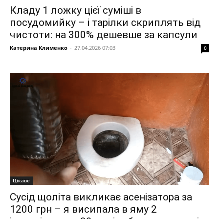
Кладу 1 ложку цієї суміші в
посудомийку – і тарілки скриплять від
чистоти: на 300% дешевше за капсули
Катерина Клименко
-
27.04.2026 07:03
0
Цікаве
Сусід щоліта викликає асенізатора за
1200 грн – я висипала в яму 2