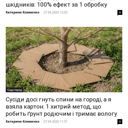
шкідників: 100% ефект за 1 обробку
Катерина Клименко
-
27.04.2026 12:02
0
Сад-город
Сусіди досі гнуть спини на городі, а я
взяла картон: 1 хитрий метод, що
робить ґрунт родючим і тримає вологу
Катерина Клименко
-
27.04.2026 11:31
0