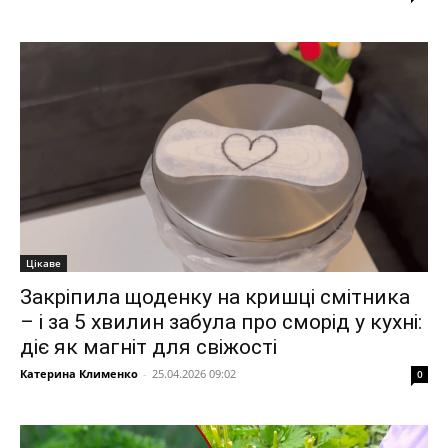
Цікаве
Закріпила щоденку на кришці смітника
– і за 5 хвилин забула про сморід у кухні:
діє як магніт для свіжості
Катерина Клименко
-
25.04.2026 09:02
0