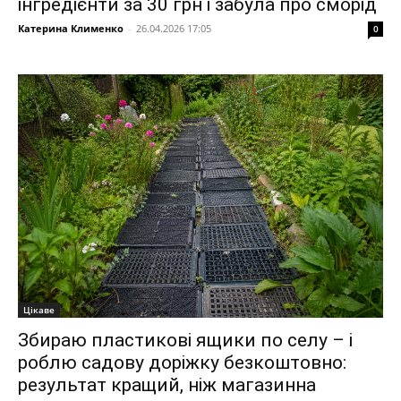
інгредієнти за 30 грн і забула про сморід
Катерина Клименко
-
26.04.2026 17:05
0
Цікаве
Збираю пластикові ящики по селу – і
роблю садову доріжку безкоштовно:
результат кращий, ніж магазинна