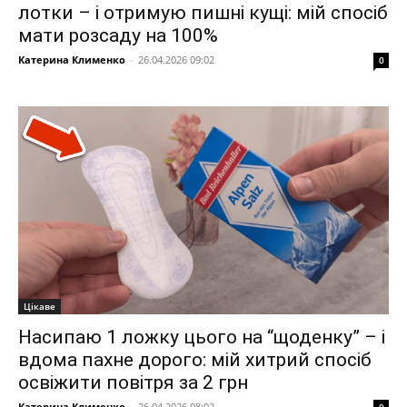
лотки – і отримую пишні кущі: мій спосіб
мати розсаду на 100%
Катерина Клименко
-
26.04.2026 09:02
0
Цікаве
Насипаю 1 ложку цього на “щоденку” – і
вдома пахне дорого: мій хитрий спосіб
освіжити повітря за 2 грн
Катерина Клименко
-
26.04.2026 08:02