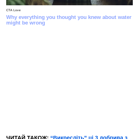
ЧИТАЙ ТАКОЖ:
“Викресліть” ці 3 добрива з