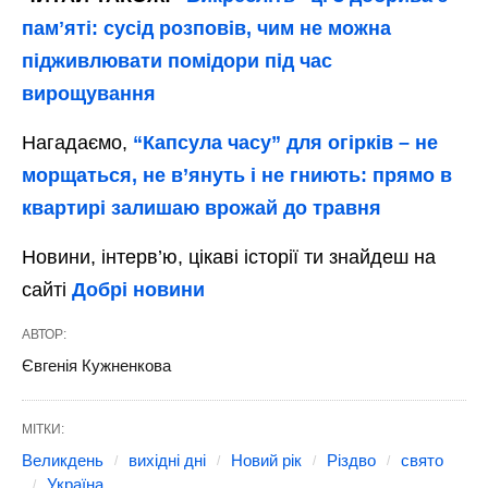
памʼяті: сусід розповів, чим не можна
підживлювати помідори під час
вирощування
Нагадаємо,
“Капсула часу” для огірків – не
морщаться, не в’януть і не гниють: прямо в
квартирі залишаю врожай до травня
Новини, інтерв’ю, цікаві історії ти знайдеш на
сайті
Добрі новини
АВТОР:
Євгенія Кужненкова
МІТКИ:
Великдень
вихідні дні
Новий рік
Різдво
свято
Україна