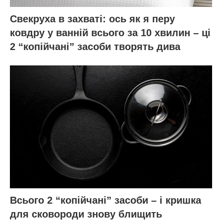
Свекруха в захваті: ось як я перу
ковдру у ванній всього за 10 хвилин – ці
2 “копійчані” засоби творять дива
Всього 2 “копійчані” засоби – і кришка
для сковороди знову блищить