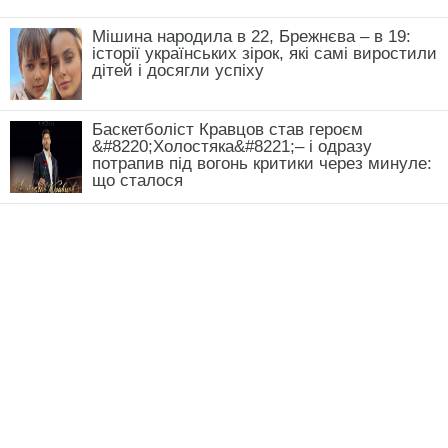
Мішина народила в 22, Брежнєва – в 19:
історії українських зірок, які самі виростили
дітей і досягли успіху
Баскетболіст Кравцов став героєм
&#8220;Холостяка&#8221;– і одразу
потрапив під вогонь критики через минуле:
що сталося