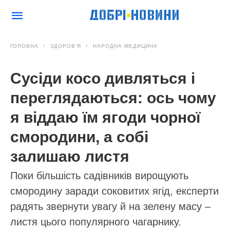
ГОЛОВНА
ЗДОРОВ'Я
НАРОДНА МЕДИЦИНА
Сусіди косо дивляться і
переглядаються: ось чому
я віддаю їм ягоди чорної
смородини, а собі
залишаю листя
Поки більшість садівників вирощують
смородину заради соковитих ягід, експерти
радять звернути увагу й на зелену масу –
листя цього популярного чагарнику.