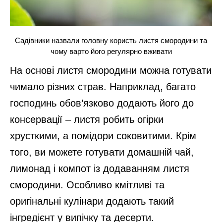
Садівники назвали головну користь листя смородини та
чому варто його регулярно вживати
На основі листя смородини можна готувати
чимало різних страв. Наприклад, багато
господинь обов’язково додають його до
консервації – листя робить огірки
хрусткими, а помідори соковитими. Крім
того, ви можете готувати домашній чай,
лимонад і компот із додаванням листя
смородини. Особливо кмітливі та
оригінальні кулінари додають такий
інгредієнт у випічку та десерти.