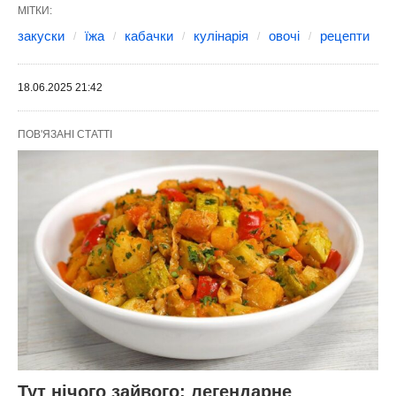
Крок 5
Розігрійте духовку до 180℃, поставте туди
деко з кабачками та готуйте їх близько 20
хвилин. Орієнтуйтесь на свою духову
шафу.
Ця закуска чудово смакує як у гарячому,
так і в холодному вигляді, тож обов’язково
спробуйте її приготувати! Вона неймовірно
апетитна й смачна, та ідеально підходить
як на обід, так і на вечерю або на
святковий стіл. Смачного!