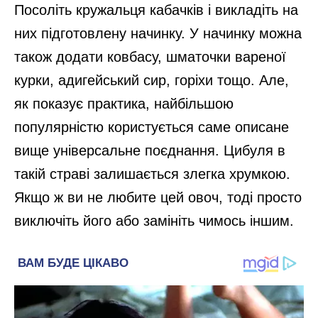
Посоліть кружальця кабачків і викладіть на
них підготовлену начинку. У начинку можна
також додати ковбасу, шматочки вареної
курки, адигейський сир, горіхи тощо. Але,
як показує практика, найбільшою
популярністю користується саме описане
вище універсальне поєднання. Цибуля в
такій страві залишається злегка хрумкою.
Якщо ж ви не любите цей овоч, тоді просто
виключіть його або замініть чимось іншим.