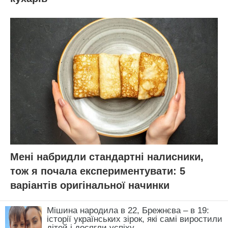
ЧИТАЙ ТАКОЖ:
2 ложки на лійку води і
часник не впізнати: нуль жовтих стрілок все
літо, а головки ростуть розміром з кулак
Нагадаємо,
Беру прозорий пакет і кладу в
раковину, коли їду з дому: трюк – хитрий,
ефект – приголомшливий
Новини, інтерв’ю, цікаві історії ти знайдеш на