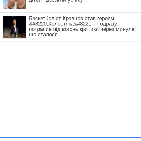
сайті
Добрі новини
АВТОР:
Маргарита Красюк
МІТКИ:
закуски
їжа
кабачки
кулінарія
овочі
рецепти
18.06.2025 21:42
ПОВ'ЯЗАНІ СТАТТІ