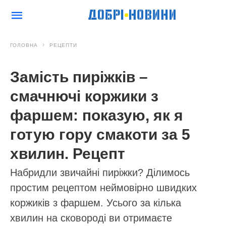
ГОЛОВНА
РЕЦЕПТИ
Замість пиріжків –
смачнючі коржики з
фаршем: показую, як я
готую гору смакоти за 5
хвилин. Рецепт
Набридли звичайні пиріжки? Ділимось
простим рецептом неймовірно швидких
коржиків з фаршем. Усього за кілька
хвилин на сковороді ви отримаєте