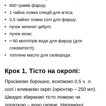
800 грамів фаршу;
1 чайна ложка спецій для м’яса;
0,5 чайної ложки солі для фаршу;
пучок зеленої цибулі;
пучок кінзи;
≈ 60 мілілітрів води для фаршу (для
соковитості);
топлене масло для сковороди.
Крок 1. Тісто на окропі:
Просіюємо борошно, всипаємо 0,5 ч. л.
солі і вливаємо окріп (орієнтир – 250 мл).
Швидко збираємо тісто ложкою чи
лопаткою – воно гаряче. Наприкінці