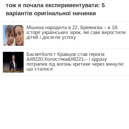
тож я почала експериментувати: 5
варіантів оригінальної начинки
Мішина народила в 22, Брежнєва – в 19:
історії українських зірок, які самі виростили
дітей і досягли успіху
Баскетболіст Кравцов став героєм
&#8220;Холостяка&#8221;– і одразу
потрапив під вогонь критики через минуле:
що сталося