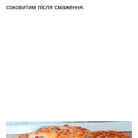
соковитим після смаження.