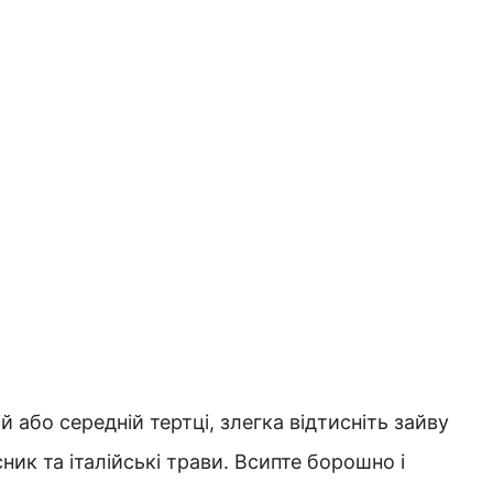
ній або середній тертці, злегка відтисніть зайву
ник та італійські трави. Всипте борошно і