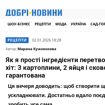
ШОУ-БІЗНЕС
РЕЦЕПТИ
МОДА
УКРАЇНА
САД-ГО
РЕЦЕПТИ
02.01.2026 18:28
Автор:
Марина Кужненкова
Як я прості інгредієнти перет
хіт: 3 картоплини, 2 яйця і сков
гарантована
Ця вечеря доводить: щоб створити що
ускладнювати. Достатньо вдало поєдн
зробить усе сама.