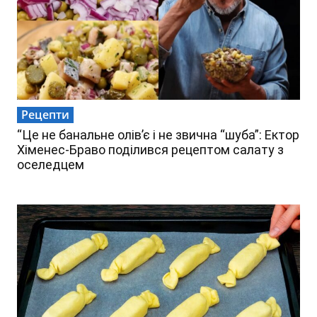
Рецепти
“Це не банальне олів’є і не звична “шуба”: Ектор
Хіменес-Браво поділився рецептом салату з
оселедцем