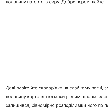
половину натертого сиру. Добре перемішайте 
Далі розігрійте сковорідку на слабкому вогні, з
половину картопляної маси рівним шаром, злег
залишився, рівномірно розподіливши його по по