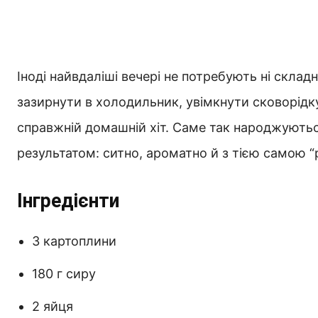
Іноді найвдаліші вечері не потребують ні складн
зазирнути в холодильник, увімкнути сковорідку
справжній домашній хіт. Саме так народжуютьс
результатом: ситно, ароматно й з тією самою
Інгредієнти
3 картоплини
180 г сиру
2 яйця