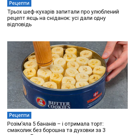
Рецепти
Трьох шеф-кухарів запитали про улюблений
рецепт яєць на сніданок: усі дали одну
відповідь
Рецепти
Розім’яла 5 бананів – і отримала торт:
смаколик без борошна та духовки за 3