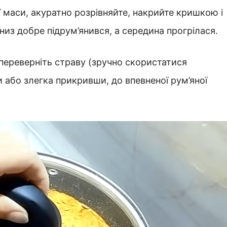
ї маси, акуратно розрівняйте, накрийте кришкою і
низ добре підрум’янився, а середина прогрілася.
переверніть страву (зручно скористатися
 або злегка прикривши, до впевненої рум’яної