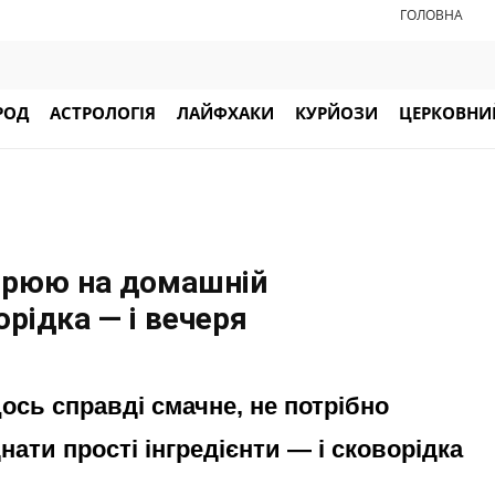
ГОЛОВНА
РОД
АСТРОЛОГІЯ
ЛАЙФХАКИ
КУРЙОЗИ
ЦЕРКОВНИЙ
ворюю на домашній
орідка — і вечеря
сь справді смачне, не потрібно
ати прості інгредієнти — і сковорідка