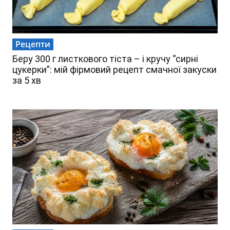
Рецепти
Беру 300 г листкового тіста – і кручу “сирні
цукерки”: мій фірмовий рецепт смачної закуски
за 5 хв