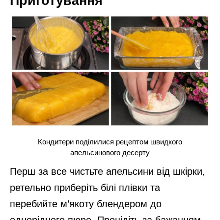
Приготування
Кондитери поділилися рецептом швидкого
апельсинового десерту
Перш за все чистьте апельсини від шкірки,
ретельно приберіть білі плівки та
перебийте м’якоту блендером до
однорідного пюре. Процідіть за бажанням,