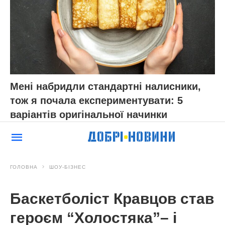
ЧИТАЙ ТАКОЖ:
1 стакан кефіру, 3 персики і
груша: за 15 хвилин готую розкішний пиріг,
який не соромно навіть гостям подати
Нагадаємо,
Беру 250 г борошна та “жменьку”
чорної смородини – і готую найпростіший
заливний пиріг. Рецепт-знахідка!
Новини, інтерв’ю, цікаві історії ти знайдеш на
сайті
Добрі новини
АВТОР:
Марина Кужненкова