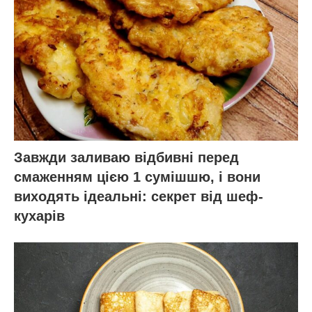
охолодженим, прикрасьте цедрою
апельсина або кількома тонкими скибками
фруктів. Він не перевантажує, освіжає і
завжди виглядає так, ніби готувався значно
довше, ніж насправді.