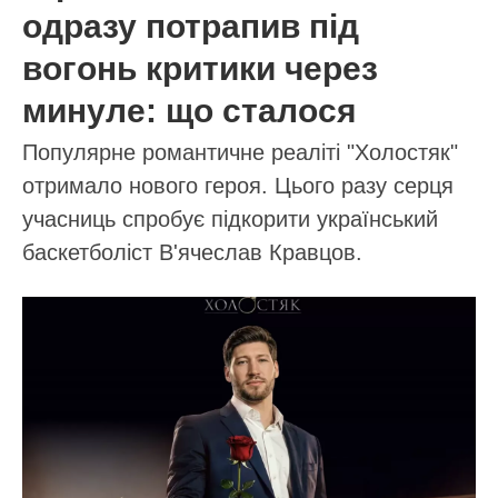
МІТКИ:
десерт
кондитерські вироби
кулінарія
рецепти
04.01.2026 18:28
ПОВ'ЯЗАНІ СТАТТІ
Тут нічого зайвого: легендарне