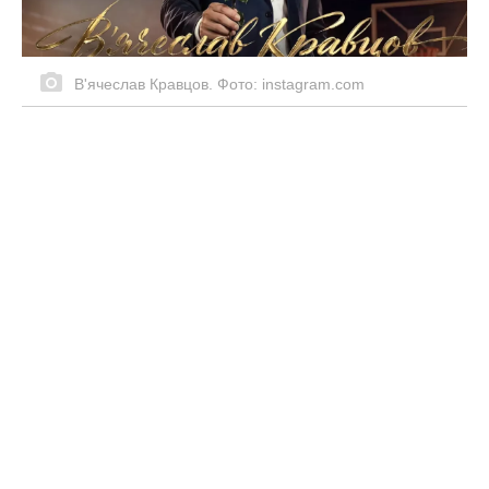
ароматне картопляне рагу по-грецьки в
мультиварці за 45 хв – простий рецепт
Завжди заливаю відбивні перед
смаженням цією 1 сумішшю, і вони
виходять ідеальні: секрет від шеф-
кухарів