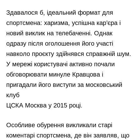
Мені набридли стандартні налисники,
тож я почала експериментувати: 5
варіантів оригінальної начинки