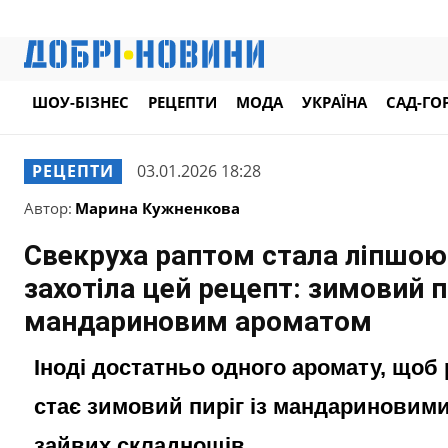
ШОУ-БІЗНЕС
РЕЦЕПТИ
МОДА
УКРАЇНА
САД-ГО
РЕЦЕПТИ
03.01.2026 18:28
Автор:
Марина Кужненкова
Свекруха раптом стала ліпшою
захотіла цей рецепт: зимовий п
мандариновим ароматом
Іноді достатньо одного аромату, щоб 
стає зимовий пиріг із мандариновими
зайвих складнощів.