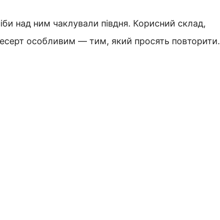
ніби над ним чаклували півдня. Корисний склад,
десерт особливим — тим, який просять повторити.