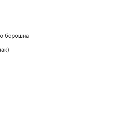
бо борошна
мак)