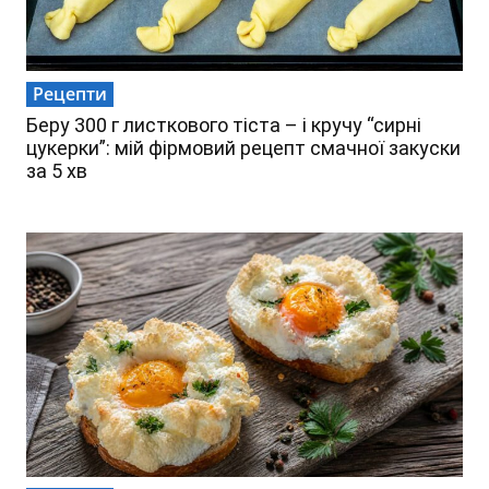
Рецепти
Беру 300 г листкового тіста – і кручу “сирні
цукерки”: мій фірмовий рецепт смачної закуски
за 5 хв