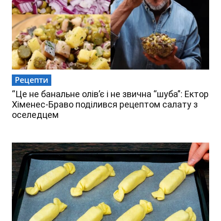
Рецепти
“Це не банальне олів’є і не звична “шуба”: Ектор
Хіменес-Браво поділився рецептом салату з
оселедцем