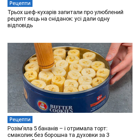
Рецепти
Трьох шеф-кухарів запитали про улюблений
рецепт яєць на сніданок: усі дали одну
відповідь
Рецепти
Розім’яла 5 бананів – і отримала торт:
смаколик без борошна та духовки за 3