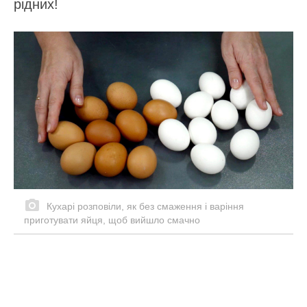
рідних!
Кухарі розповіли, як без смаження і варіння
приготувати яйця, щоб вийшло смачно