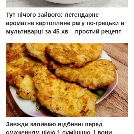
Тут нічого зайвого: легендарне
ароматне картопляне рагу по-грецьки в
мультиварці за 45 хв – простий рецепт
Завжди заливаю відбивні перед
смаженням цією 1 сумішшю, і вони