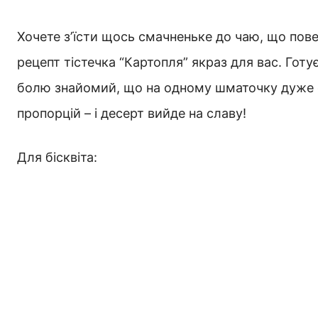
Хочете зʼїсти щось смачненьке до чаю, що пов
рецепт тістечка “Картопля” якраз для вас. Готу
болю знайомий, що на одному шматочку дуже 
пропорцій – і десерт вийде на славу!
Для бісквіта: