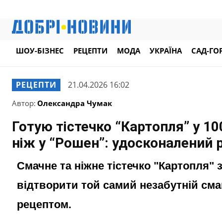
ШОУ-БІЗНЕС
РЕЦЕПТИ
МОДА
УКРАЇНА
САД-ГО
РЕЦЕПТИ
21.04.2026 16:02
Автор:
Олександра Чумак
Готую тістечко “Картопля” у 10
ніж у “Рошен”: удосконалений 
Смачне та ніжне тістечко "Картопля" 
відтворити той самий незабутній сма
рецептом.