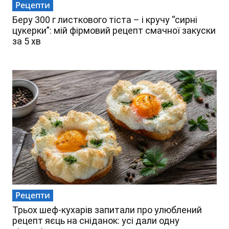
Рецепти
Беру 300 г листкового тіста – і кручу “сирні
цукерки”: мій фірмовий рецепт смачної закуски
за 5 хв
Рецепти
Трьох шеф-кухарів запитали про улюблений
рецепт яєць на сніданок: усі дали одну