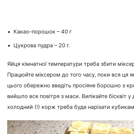
Какао-порошок – 40 г
Цукрова пудра – 20 г.
Яйця кімнатної температури треба збити міксе
Працюйте міксером до того часу, поки вся ця я
цього обережно введіть просіяне борошно з кр
вийшло все повітря з маси. Випікайте бісквіт у
холодний (!) корж треба буде нарізати кубикам