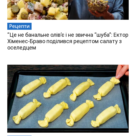
Рецепти
“Це не банальне олів’є і не звична “шуба”: Ектор
Хіменес-Браво поділився рецептом салату з
оселедцем