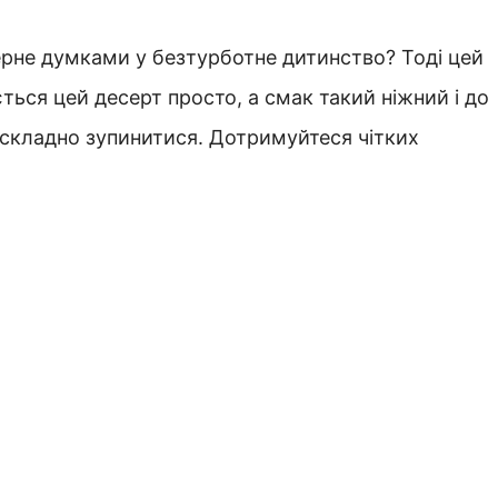
ерне думками у безтурботне дитинство? Тоді цей
ється цей десерт просто, а смак такий ніжний і до
складно зупинитися. Дотримуйтеся чітких