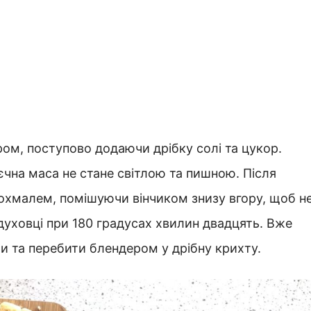
ром, поступово додаючи дрібку солі та цукор.
єчна маса не стане світлою та пишною. Після
охмалем, помішуючи вінчиком знизу вгору, щоб н
 духовці при 180 градусах хвилин двадцять. Вже
и та перебити блендером у дрібну крихту.