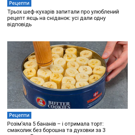
Рецепти
Трьох шеф-кухарів запитали про улюблений
рецепт яєць на сніданок: усі дали одну
відповідь
Рецепти
Розім’яла 5 бананів – і отримала торт:
смаколик без борошна та духовки за 3