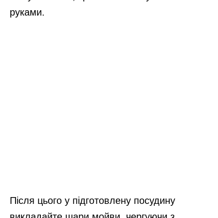
руками.
Після цього у підготовлену посудину
викладайте шари мойви, чергуючи з