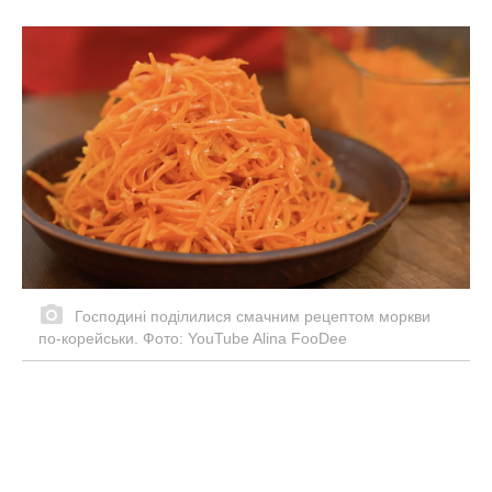
Господині поділилися смачним рецептом моркви
по-корейськи. Фото: YouTube Alina FooDee