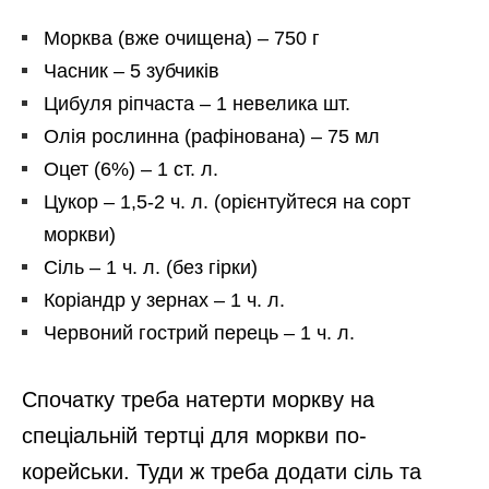
Морква (вже очищена) – 750 г
Часник – 5 зубчиків
Цибуля ріпчаста – 1 невелика шт.
Олія рослинна (рафінована) – 75 мл
Оцет (6%) – 1 ст. л.
Цукор – 1,5-2 ч. л. (орієнтуйтеся на сорт
моркви)
Сіль – 1 ч. л. (без гірки)
Коріандр у зернах – 1 ч. л.
Червоний гострий перець – 1 ч. л.
Спочатку треба натерти моркву на
спеціальній тертці для моркви по-
корейськи. Туди ж треба додати сіль та