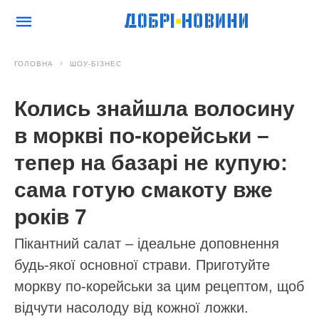
ГОЛОВНА
ШОУ-БІЗНЕС
Колись знайшла волосину
в моркві по-корейськи –
тепер на базарі не купую:
сама готую смакоту вже
років 7
Пікантний салат – ідеальне доповнення
будь-якої основної страви. Приготуйте
моркву по-корейськи за цим рецептом, щоб
відчути насолоду від кожної ложки.