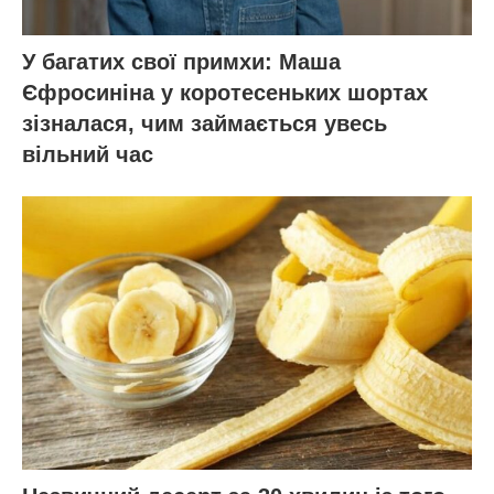
У багатих свої примхи: Маша
Єфросиніна у коротесеньких шортах
зізналася, чим займається увесь
вільний час