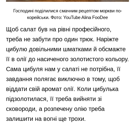
Господині поділилися смачним рецептом моркви по-
корейськи. Фото: YouTube Alina FooDee
Щоб салат був на рівні професійного,
треба не забути про один трюк. Наріжте
цибулю довільними шматками й обсмажте
її в олії до насиченого золотистого кольору.
Сама цибуля нам у салаті не потрібна, її
завдання полягає виключно в тому, щоб
віддати свій аромат олії. Коли цибулька
підзолотилася, її треба вийняти зі
сковороди, а розпечену олію треба
залишити на вогні ще трохи.